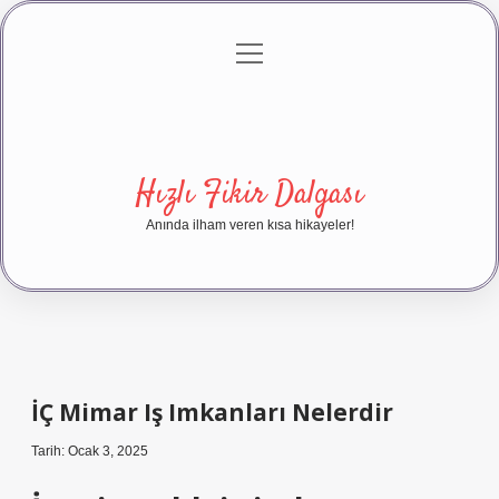
menüyü
Anasayfa
Gizlilik Politikası
Yasal Uyarı
aç
Hakkımızda
Hızlı Fikir Dalgası
Anında ilham veren kısa hikayeler!
İÇ Mimar Iş Imkanları Nelerdir
Tarih: Ocak 3, 2025