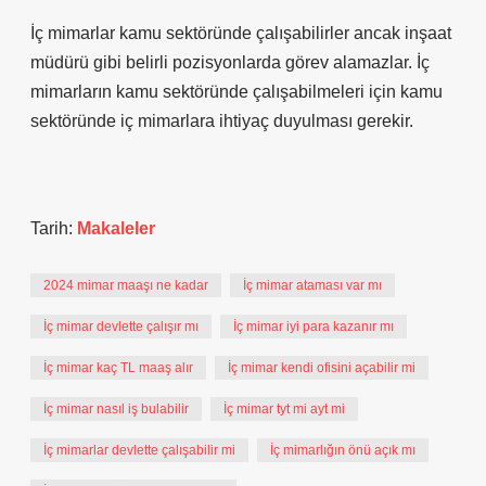
İç mimarlar kamu sektöründe çalışabilirler ancak inşaat
müdürü gibi belirli pozisyonlarda görev alamazlar. İç
mimarların kamu sektöründe çalışabilmeleri için kamu
sektöründe iç mimarlara ihtiyaç duyulması gerekir.
Tarih:
Makaleler
2024 mimar maaşı ne kadar
İç mimar ataması var mı
İç mimar devlette çalışır mı
İç mimar iyi para kazanır mı
İç mimar kaç TL maaş alır
İç mimar kendi ofisini açabilir mi
İç mimar nasıl iş bulabilir
İç mimar tyt mi ayt mi
İç mimarlar devlette çalışabilir mi
İç mimarlığın önü açık mı