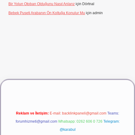
Bir Yolun Otoban Olduğunu Nasıl Anlarız
için
Dörtnal
Bebek Puseti Arabanın Ön Koltuğa Konulur Mu
için
admin
vdcasino giriş
betexper
Reklam ve İletişim:
E-mail:
backlinkpaneli@gmail.com
Teams:
forumhizmeti@gmail.com
Whatsapp: 0262 606 0 726
Telegram:
@karabul