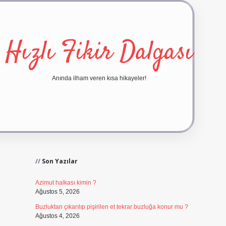
Hızlı Fikir Dalgası
Anında ilham veren kısa hikayeler!
Sidebar
ilbet yeni giriş
ilbet giriş
vd
Son Yazılar
Azimut halkası kimin ?
Ağustos 5, 2026
Buzluktan çıkarılıp pişirilen et tekrar buzluğa konur mu ?
Ağustos 4, 2026