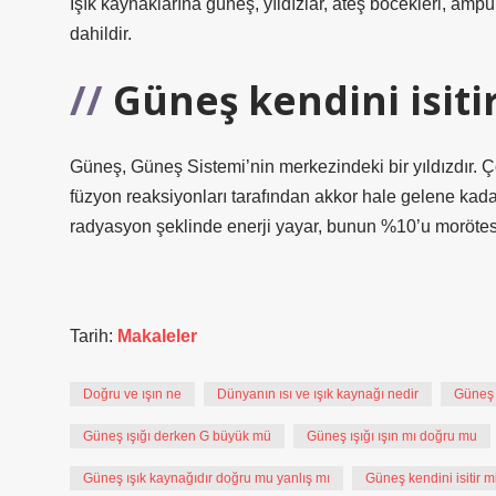
Işık kaynaklarına güneş, yıldızlar, ateş böcekleri, ampull
dahildir.
Güneş kendini isiti
Güneş, Güneş Sistemi’nin merkezindeki bir yıldızdır. 
füzyon reaksiyonları tarafından akkor hale gelene kadar 
radyasyon şeklinde enerji yayar, bunun %10’u morötesi
Tarih:
Makaleler
Doğru ve ışın ne
Dünyanın ısı ve ışık kaynağı nedir
Güneş b
Güneş ışığı derken G büyük mü
Güneş ışığı ışın mı doğru mu
Güneş ışık kaynağıdır doğru mu yanlış mı
Güneş kendini isitir m