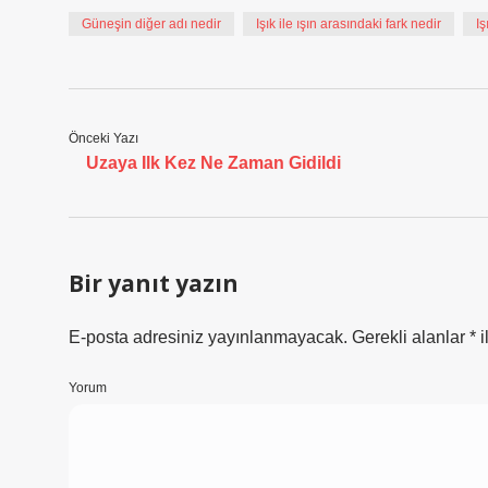
Güneşin diğer adı nedir
Işık ile ışın arasındaki fark nedir
Iş
Önceki Yazı
Uzaya Ilk Kez Ne Zaman Gidildi
Bir yanıt yazın
E-posta adresiniz yayınlanmayacak.
Gerekli alanlar
*
i
Yorum