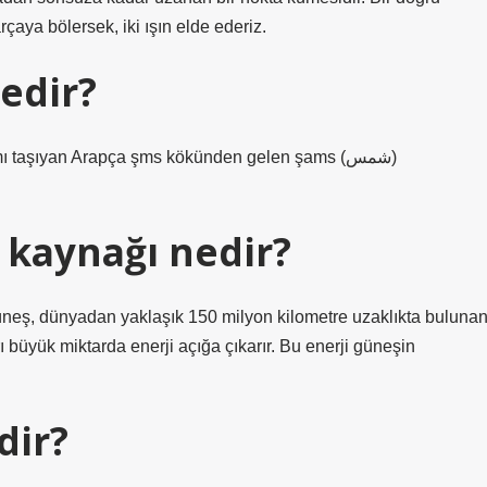
çaya bölersek, iki ışın elde ederiz.
edir?
 taşıyan Arapça şms kökünden gelen şams (شمس)
k kaynağı nedir?
Güneş, dünyadan yaklaşık 150 milyon kilometre uzaklıkta buluna
ı büyük miktarda enerji açığa çıkarır. Bu enerji güneşin
dir?