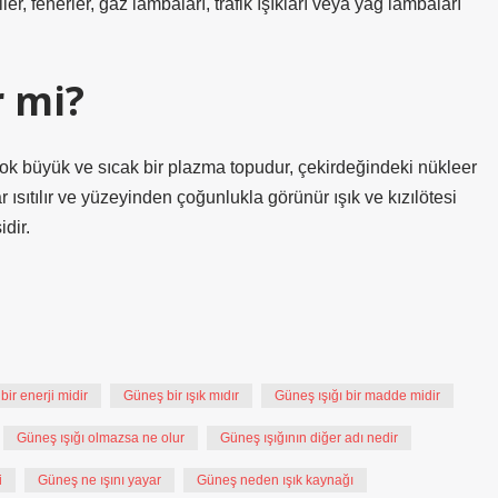
er, fenerler, gaz lambaları, trafik ışıkları veya yağ lambaları
r mi?
Çok büyük ve sıcak bir plazma topudur, çekirdeğindeki nükleer
ısıtılır ve yüzeyinden çoğunlukla görünür ışık ve kızılötesi
dir.
ir enerji midir
Güneş bir ışık mıdır
Güneş ışığı bir madde midir
Güneş ışığı olmazsa ne olur
Güneş ışığının diğer adı nedir
i
Güneş ne ışını yayar
Güneş neden ışık kaynağı