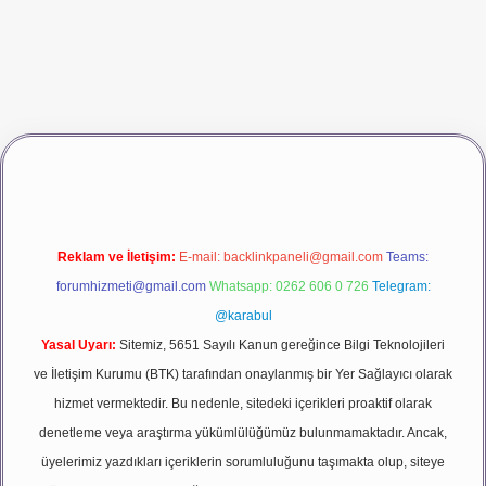
iş
vdcasino giriş
betexper
Reklam ve İletişim:
E-mail:
backlinkpaneli@gmail.com
Teams:
forumhizmeti@gmail.com
Whatsapp: 0262 606 0 726
Telegram:
@karabul
Yasal Uyarı:
Sitemiz, 5651 Sayılı Kanun gereğince Bilgi Teknolojileri
ve İletişim Kurumu (BTK) tarafından onaylanmış bir Yer Sağlayıcı olarak
hizmet vermektedir. Bu nedenle, sitedeki içerikleri proaktif olarak
denetleme veya araştırma yükümlülüğümüz bulunmamaktadır. Ancak,
üyelerimiz yazdıkları içeriklerin sorumluluğunu taşımakta olup, siteye