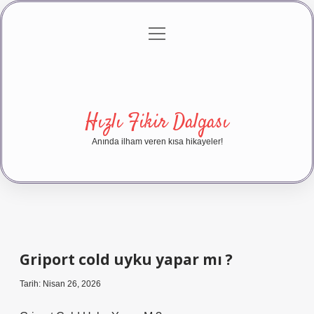
menüyü
Anasayfa
Gizlilik Politikası
Yasal Uyarı
aç
Hakkımızda
Hızlı Fikir Dalgası
Anında ilham veren kısa hikayeler!
Griport cold uyku yapar mı ?
Tarih: Nisan 26, 2026