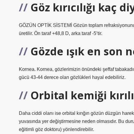
Göz kırıcılığı kaç di
GÖZÜN OPTİK SİSTEMİ Gözün toplam refraksiyonunun %
üretilir. Ön taraf +48,8 D, arka taraf -5’tir.
Gözde ışık en son ne
Kornea. Kornea, gözlerimizin önündeki şeffaf tabakadır. 
gücü 43-44 derece olan gözlükleri hayal edebiliriz.
Orbital kemiği kırıl
Daha ciddi olanı ise orbital kırığın gözün düzgün hare
yuvasında yer değiştirmesine neden olmasıdır. Bu duru
eğitimli göz doktoru) yönlendirebilir.