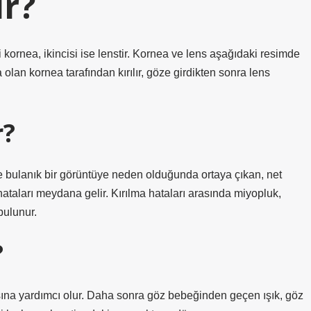
ır?
i kornea, ikincisi ise lenstir. Kornea ve lens aşağıdaki resimde
 olan kornea tarafından kırılır, göze girdikten sonra lens
r?
e bulanık bir görüntüye neden olduğunda ortaya çıkan, net
hataları meydana gelir. Kırılma hataları arasında miyopluk,
bulunur.
?
sına yardımcı olur. Daha sonra göz bebeğinden geçen ışık, göz