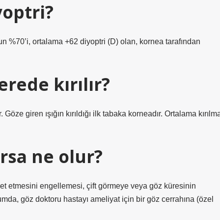
yoptri?
70’i, ortalama +62 diyoptri (D) olan, kornea tarafından
rede kırılır?
Göze giren ışığın kırıldığı ilk tabaka korneadır. Ortalama kırılm
ırsa ne olur?
ket etmesini engellemesi, çift görmeye veya göz küresinin
mda, göz doktoru hastayı ameliyat için bir göz cerrahına (özel