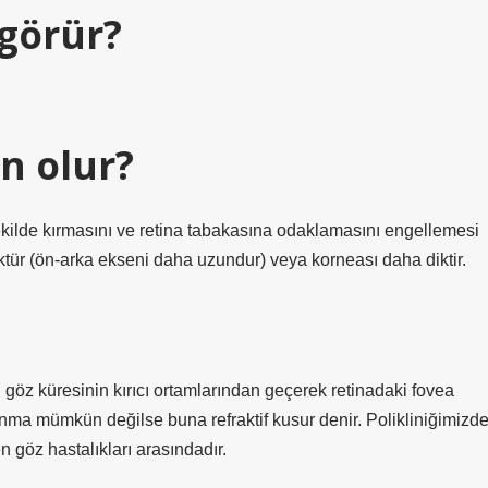
 görür?
n olur?
ekilde kırmasını ve retina tabakasına odaklamasını engellemesi
ür (ön-arka ekseni daha uzundur) veya korneası daha diktir.
öz küresinin kırıcı ortamlarından geçerek retinadaki fovea
nma mümkün değilse buna refraktif kusur denir. Polikliniğimizd
n göz hastalıkları arasındadır.