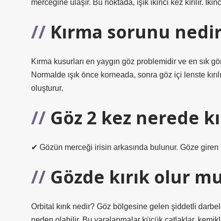
merceğine ulaşır. Bu noktada, ışık ikinci kez kırılır. İkinc
Kırma sorunu nedir
Kırma kusurları en yaygın göz problemidir ve en sık görm
Normalde ışık önce korneada, sonra göz içi lenste kırıl
oluşturur.
Göz 2 kez nerede kır
✔ Gözün merceği irisin arkasında bulunur. Göze giren ışı
Gözde kırık olur m
Orbital kırık nedir? Göz bölgesine gelen şiddetli darb
neden olabilir. Bu yaralanmalar küçük çatlaklar, kemikl