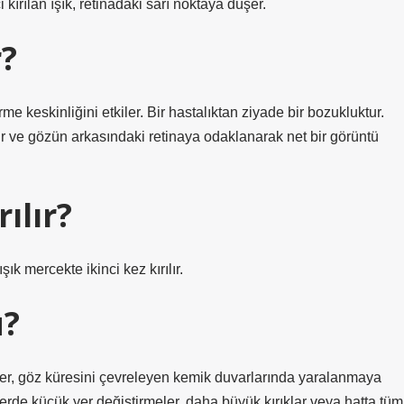
i kırılan ışık, retinadaki sarı noktaya düşer.
?
e keskinliğini etkiler. Bir hastalıktan ziyade bir bozukluktur.
ır ve gözün arkasındaki retinaya odaklanarak net bir görüntü
ılır?
k mercekte ikinci kez kırılır.
u?
eler, göz küresini çevreleyen kemik duvarlarında yaralanmaya
erde küçük yer değiştirmeler, daha büyük kırıklar veya hatta tüm