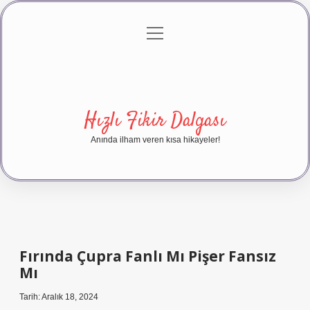
menüyü
Anasayfa
Gizlilik Politikası
Yasal Uyarı
aç
Hakkımızda
Hızlı Fikir Dalgası
Anında ilham veren kısa hikayeler!
Fırında Çupra Fanlı Mı Pişer Fansız
Mı
Tarih: Aralık 18, 2024