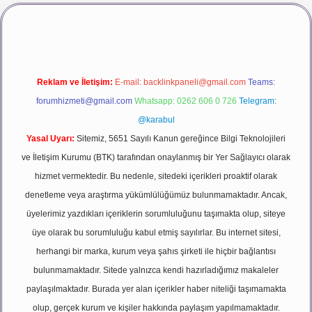
vdcasino giriş
betexper
Reklam ve İletişim:
E-mail:
backlinkpaneli@gmail.com
Teams:
forumhizmeti@gmail.com
Whatsapp: 0262 606 0 726
Telegram:
@karabul
Yasal Uyarı:
Sitemiz, 5651 Sayılı Kanun gereğince Bilgi Teknolojileri
ve İletişim Kurumu (BTK) tarafından onaylanmış bir Yer Sağlayıcı olarak
hizmet vermektedir. Bu nedenle, sitedeki içerikleri proaktif olarak
denetleme veya araştırma yükümlülüğümüz bulunmamaktadır. Ancak,
üyelerimiz yazdıkları içeriklerin sorumluluğunu taşımakta olup, siteye
üye olarak bu sorumluluğu kabul etmiş sayılırlar. Bu internet sitesi,
herhangi bir marka, kurum veya şahıs şirketi ile hiçbir bağlantısı
bulunmamaktadır. Sitede yalnızca kendi hazırladığımız makaleler
paylaşılmaktadır. Burada yer alan içerikler haber niteliği taşımamakta
olup, gerçek kurum ve kişiler hakkında paylaşım yapılmamaktadır.