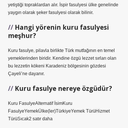
yetiştiği topraklardan alır. İspir fasulyesi ülke genelinde
yaygın olarak şeker fasulyesi olarak bilinir.
Hangi yörenin kuru fasulyesi
meşhur?
Kuru fasulye, pilavla birlikte Türk mutfağının en temel
yemeklerinden biridir. Kendine özgü lezzet sırları olan
bu lezzetin kökeni Karadeniz bölgesinin gözdesi
Çayeli’ne dayanır.
Kuru fasulye nereye özgüdür?
Kuru FasulyeAlternatif İsimKuru
FasulyeYemekÜlke(ler)TürkiyeYemek TürüHizmet
TürüSıcak2 satır daha