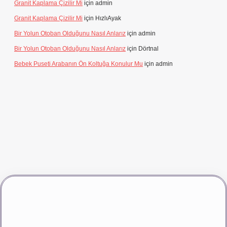
Granit Kaplama Çizilir Mi
için
admin
Granit Kaplama Çizilir Mi
için
HızlıAyak
Bir Yolun Otoban Olduğunu Nasıl Anlarız
için
admin
Bir Yolun Otoban Olduğunu Nasıl Anlarız
için
Dörtnal
Bebek Puseti Arabanın Ön Koltuğa Konulur Mu
için
admin
vdcasino giriş
betexper