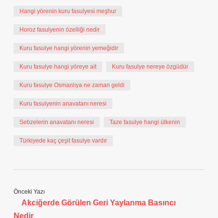
Hangi yörenin kuru fasulyesi meşhur
Horoz fasulyenin özelliği nedir
Kuru fasulye hangi yörenin yemeğidir
Kuru fasulye hangi yöreye ait
Kuru fasulye nereye özgüdür
Kuru fasulye Osmanlıya ne zaman geldi
Kuru fasulyenin anavatanı neresi
Sebzelerin anavatanı neresi
Taze fasulye hangi ülkenin
Türkiyede kaç çeşit fasulye vardır
Önceki Yazı
Akciğerde Görülen Geri Yaylanma Basıncı
Nedir