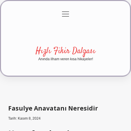
menüyü
Anasayfa
Gizlilik Politikası
Yasal Uyarı
aç
Hakkımızda
Hızlı Fikir Dalgası
Anında ilham veren kısa hikayeler!
Fasulye Anavatanı Neresidir
Tarih: Kasım 8, 2024