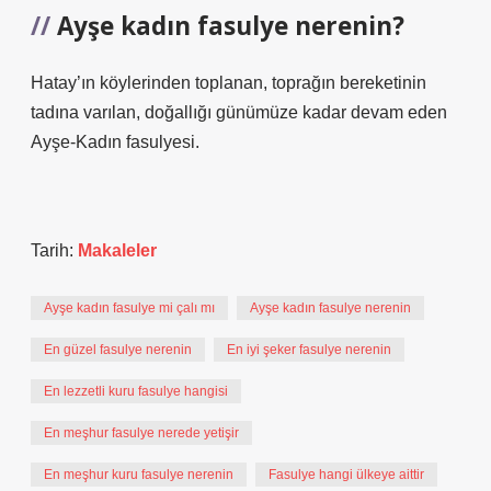
Ayşe kadın fasulye nerenin?
Hatay’ın köylerinden toplanan, toprağın bereketinin
tadına varılan, doğallığı günümüze kadar devam eden
Ayşe-Kadın fasulyesi.
Tarih:
Makaleler
Ayşe kadın fasulye mi çalı mı
Ayşe kadın fasulye nerenin
En güzel fasulye nerenin
En iyi şeker fasulye nerenin
En lezzetli kuru fasulye hangisi
En meşhur fasulye nerede yetişir
En meşhur kuru fasulye nerenin
Fasulye hangi ülkeye aittir