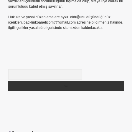
yazdıkları içeriklerin sorumluluğunu taşımakta olup, siteye üye olarak bu
sorumluluğu kabul etmiş sayılırlar.
Hukuka ve yasal düzenlemelere aykırı olduğunu düşündüğünüz
içerikleri,
backlinkpanelicomtr@gmail.com
adresine bildirmeniz halinde,
ilgili içerikler yasal süre içerisinde sitemizden kaldırılacaktır.
Arama