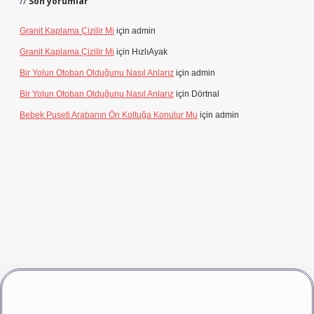
Son yorumlar
Granit Kaplama Çizilir Mi
için
admin
Granit Kaplama Çizilir Mi
için
HızlıAyak
Bir Yolun Otoban Olduğunu Nasıl Anlarız
için
admin
Bir Yolun Otoban Olduğunu Nasıl Anlarız
için
Dörtnal
Bebek Puseti Arabanın Ön Koltuğa Konulur Mu
için
admin
dcasino giriş
betexper