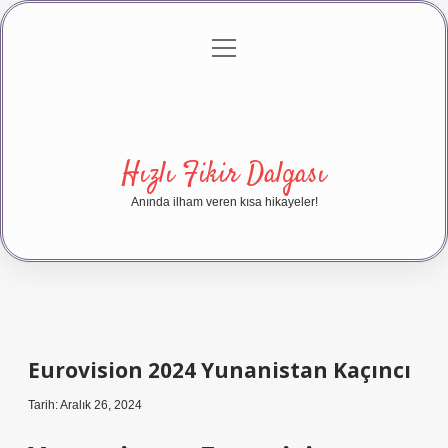
menüyü
Anasayfa
Gizlilik Politikası
Yasal Uyarı
aç
Hakkımızda
Hızlı Fikir Dalgası
Anında ilham veren kısa hikayeler!
Eurovision 2024 Yunanistan Kaçıncı
Tarih: Aralık 26, 2024