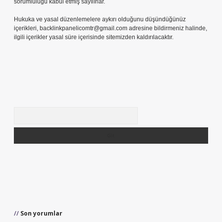
sorumluluğu kabul etmiş sayılırlar.
Hukuka ve yasal düzenlemelere aykırı olduğunu düşündüğünüz
içerikleri,
backlinkpanelicomtr@gmail.com
adresine bildirmeniz halinde,
ilgili içerikler yasal süre içerisinde sitemizden kaldırılacaktır.
Arama
Son yorumlar