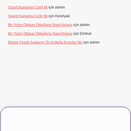
Granit Kaplama Çizilir Mi
için
admin
Granit Kaplama Çizilir Mi
için
HızlıAyak
Bir Yolun Otoban Olduğunu Nasıl Anlarız
için
admin
Bir Yolun Otoban Olduğunu Nasıl Anlarız
için
Dörtnal
Bebek Puseti Arabanın Ön Koltuğa Konulur Mu
için
admin
iş
vdcasino giriş
betexper