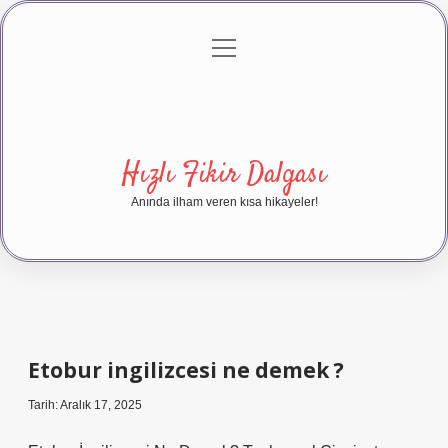
menüyü
Anasayfa
Gizlilik Politikası
Yasal Uyarı
aç
Hakkımızda
Hızlı Fikir Dalgası
Anında ilham veren kısa hikayeler!
Etobur ingilizcesi ne demek ?
Tarih: Aralık 17, 2025