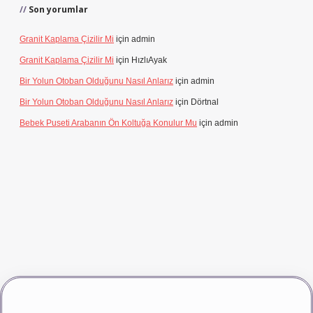
Son yorumlar
Granit Kaplama Çizilir Mi
için
admin
Granit Kaplama Çizilir Mi
için
HızlıAyak
Bir Yolun Otoban Olduğunu Nasıl Anlarız
için
admin
Bir Yolun Otoban Olduğunu Nasıl Anlarız
için
Dörtnal
Bebek Puseti Arabanın Ön Koltuğa Konulur Mu
için
admin
iriş
vdcasino giriş
betexper