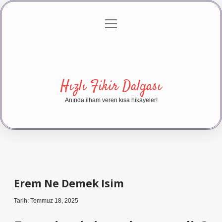
menüyü
Anasayfa
Gizlilik Politikası
Yasal Uyarı
aç
Hakkımızda
Hızlı Fikir Dalgası
Anında ilham veren kısa hikayeler!
Erem Ne Demek Isim
Tarih: Temmuz 18, 2025