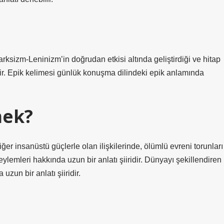
in Marksizm-Leninizm’in doğrudan etkisi altında geliştirdiği ve hitap
oridir. Epik kelimesi günlük konuşma dilindeki epik anlamında
mek?
iğer insanüstü güçlerle olan ilişkilerinde, ölümlü evreni torunları
ylemleri hakkında uzun bir anlatı şiiridir. Dünyayı şekillendiren
zun bir anlatı şiiridir.