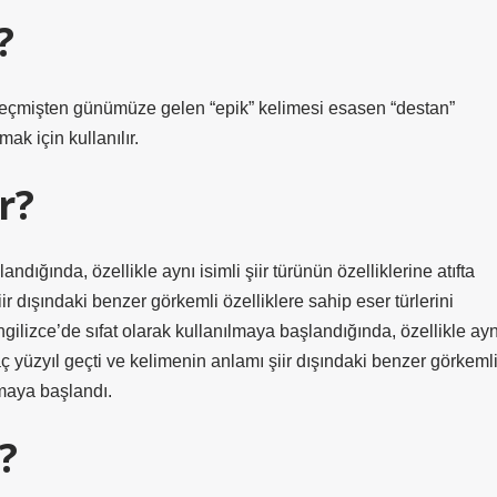
?
Geçmişten günümüze gelen “epik” kelimesi esasen “destan”
mak için kullanılır.
r?
ndığında, özellikle aynı isimli şiir türünün özelliklerine atıfta
r dışındaki benzer görkemli özelliklere sahip eser türlerini
gilizce’de sıfat olarak kullanılmaya başlandığında, özellikle ayn
kaç yüzyıl geçti ve kelimenin anlamı şiir dışındaki benzer görkeml
lmaya başlandı.
?