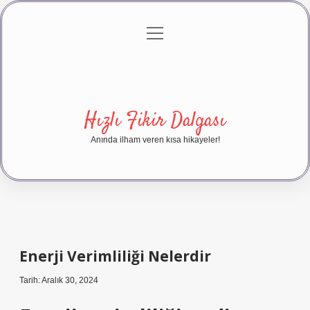
menüyü
Anasayfa
Gizlilik Politikası
Yasal Uyarı
aç
Hakkımızda
Hızlı Fikir Dalgası
Anında ilham veren kısa hikayeler!
Enerji Verimliliği Nelerdir
Tarih: Aralık 30, 2024