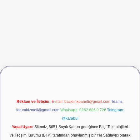
dcasino giriş
betexper
Reklam ve İletişim:
E-mail:
backlinkpaneli@gmail.com
Teams:
forumhizmeti@gmail.com
Whatsapp: 0262 606 0 726
Telegram:
@karabul
Yasal Uyarı:
Sitemiz, 5651 Sayılı Kanun gereğince Bilgi Teknolojileri
ve İletişim Kurumu (BTK) tarafından onaylanmış bir Yer Sağlayıcı olarak