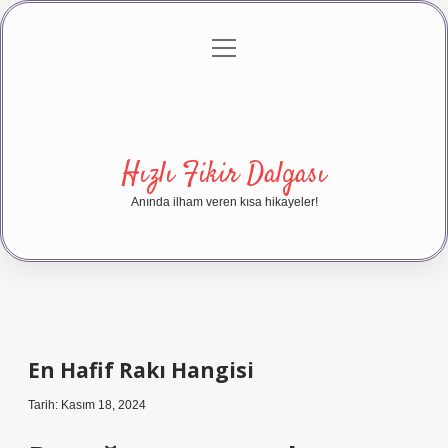
menüyü
Anasayfa
Gizlilik Politikası
Yasal Uyarı
aç
Hakkımızda
Hızlı Fikir Dalgası
Anında ilham veren kısa hikayeler!
En Hafif Rakı Hangisi
Tarih: Kasım 18, 2024