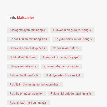
Tarih:
Makaleler
Baş ağrıtmayan rakı hangisi
Dünyanın en iyi rakısı hangisi
En çok tutulan rakı hangisidir
En yumuşak içim rakı hangisi
Göbek rakının özelliği nedir
Göbek rakısı hafif mi
Gold rakının farkı ne
Hangi alkol baş ağrısı yapar
Hangi rakı daha ağır
İçimi en rahat rakıyı hangisi
Rakı en hafif nasıl içilir
Rakı içmeden önce ne içilir
Rakı içtim başım ağrıyor ne yapmalıyım
Rakı ile en güzel ne gider
Rakının iyi olduğu nasıl anlaşılır
Rakının tadı nasıl yumuşatılır