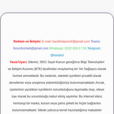
vdcasino giriş
betexper
Reklam ve İletişim:
E-mail:
backlinkpaneli@gmail.com
Teams:
forumhizmeti@gmail.com
Whatsapp: 0262 606 0 726
Telegram:
@karabul
Yasal Uyarı:
Sitemiz, 5651 Sayılı Kanun gereğince Bilgi Teknolojileri
ve İletişim Kurumu (BTK) tarafından onaylanmış bir Yer Sağlayıcı olarak
hizmet vermektedir. Bu nedenle, sitedeki içerikleri proaktif olarak
denetleme veya araştırma yükümlülüğümüz bulunmamaktadır. Ancak,
üyelerimiz yazdıkları içeriklerin sorumluluğunu taşımakta olup, siteye
üye olarak bu sorumluluğu kabul etmiş sayılırlar. Bu internet sitesi,
herhangi bir marka, kurum veya şahıs şirketi ile hiçbir bağlantısı
bulunmamaktadır. Sitede yalnızca kendi hazırladığımız makaleler