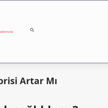
akkımızda
risi Artar Mı