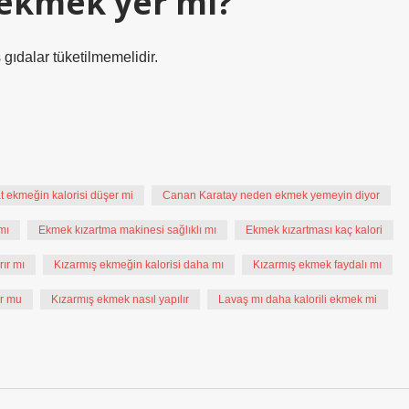
 ekmek yer mi?
 gıdalar tüketilmemelidir.
t ekmeğin kalorisi düşer mi
Canan Karatay neden ekmek yemeyin diyor
mı
Ekmek kızartma makinesi sağlıklı mı
Ekmek kızartması kaç kalori
ır mı
Kızarmış ekmeğin kalorisi daha mı
Kızarmış ekmek faydalı mı
r mu
Kızarmış ekmek nasıl yapılır
Lavaş mı daha kalorili ekmek mi