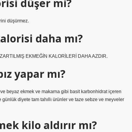
risi düşer mi?
ini düşürmez.
alorisi daha mı?
ZARTILMIŞ EKMEĞİN KALORİLERİ DAHA AZDIR.
ız yapar mı?
er ve beyaz ekmek ve makarna gibi basit karbonhidrat içeren
ne günlük diyete tam tahıllı ürünler ve taze sebze ve meyveler
k kilo aldırır mı?