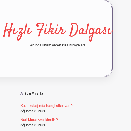
Hızlı Fikir Dalgası
Anında ilham veren kısa hikayeler!
Sidebar
ilbet yeni giriş
ilbet giriş
vdcasino 
Son Yazılar
Kuzu kulağında hangi alkol var ?
Ağustos 8, 2026
Nuri Murat Avcı kimdir ?
Ağustos 8, 2026