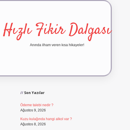
Hızlı Fikir Dalgası
Anında ilham veren kısa hikayeler!
Sidebar
ilbet yeni giriş
ilbet giriş
vdca
Son Yazılar
Ödeme talebi nedir ?
Ağustos 9, 2026
Kuzu kulağında hangi alkol var ?
Ağustos 8, 2026