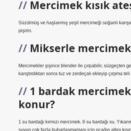
Mercimek kısık ate
Süzülmüş ve haşlanmış yeşil mercimeği soğanlı karışıma
pişirin.
Mikserle mercimek 
Mercimekler şişince blender ile çırpabilir, süzgeçten geç
karıştırdıktan sonra tuz ve zerdeçalı ekleyip çırpma teli i
1 bardak mercimek 
konur?
1 su bardağı kırmızı mercimek. 6 su bardağı su. Yıkan
suyun çok fazla buharlaşmaması için ocağın altını kısı