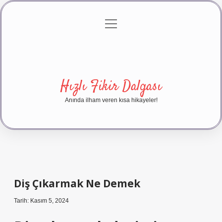
menüyü
Anasayfa
Gizlilik Politikası
Yasal Uyarı
aç
Hakkımızda
Hızlı Fikir Dalgası
Anında ilham veren kısa hikayeler!
Diş Çıkarmak Ne Demek
Tarih: Kasım 5, 2024