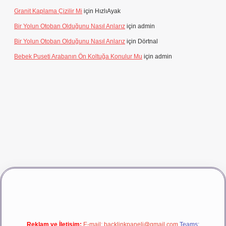
Granit Kaplama Çizilir Mi
için
HızlıAyak
Bir Yolun Otoban Olduğunu Nasıl Anlarız
için
admin
Bir Yolun Otoban Olduğunu Nasıl Anlarız
için
Dörtnal
Bebek Puseti Arabanın Ön Koltuğa Konulur Mu
için
admin
vdcasino giriş
betexper
Reklam ve İletişim:
E-mail:
backlinkpaneli@gmail.com
Teams: