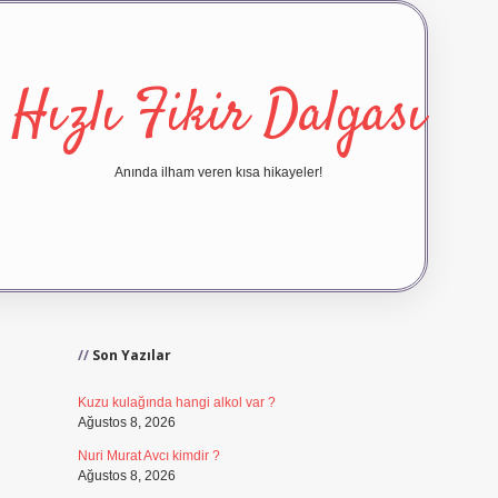
Hızlı Fikir Dalgası
Anında ilham veren kısa hikayeler!
Sidebar
ilbet yeni giriş
ilbet giriş
vd
Son Yazılar
Kuzu kulağında hangi alkol var ?
Ağustos 8, 2026
Nuri Murat Avcı kimdir ?
Ağustos 8, 2026