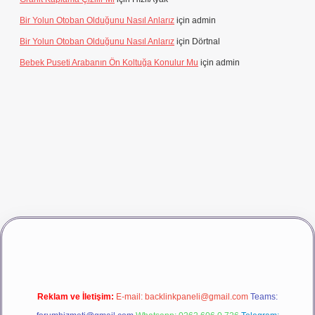
Bir Yolun Otoban Olduğunu Nasıl Anlarız
için
admin
Bir Yolun Otoban Olduğunu Nasıl Anlarız
için
Dörtnal
Bebek Puseti Arabanın Ön Koltuğa Konulur Mu
için
admin
vdcasino giriş
betexper
Reklam ve İletişim:
E-mail:
backlinkpaneli@gmail.com
Teams: