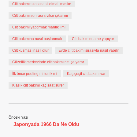
Cilt bakımı sırası nasıl olmalı maske
Cilt bakımı sonrası sivilce çıkar mı
Cilt bakımı yaptırmak mantıklı mı
Cilt bakımına nasıl başlanmalı
Cilt bakımında ne yapıyor
Cilt kusması nasıl olur
Evde cilt bakımı sırasıyla nasıl yapılır
Güzellik merkezinde cilt bakımı ne işe yarar
İlk önce peeling mi tonik mi
Kaç çeşit cilt bakımı var
Klasik cilt bakımı kaç saat sürer
Önceki Yazı
Japonyada 1966 Da Ne Oldu