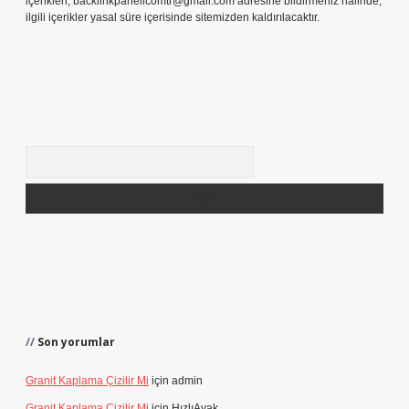
içerikleri,
backlinkpanelicomtr@gmail.com
adresine bildirmeniz halinde,
ilgili içerikler yasal süre içerisinde sitemizden kaldırılacaktır.
Arama
Son yorumlar
Granit Kaplama Çizilir Mi
için
admin
Granit Kaplama Çizilir Mi
için
HızlıAyak