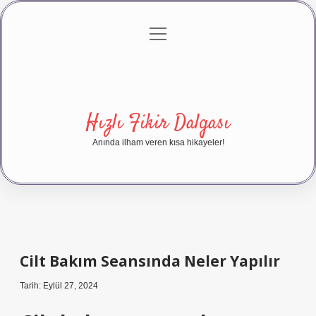
menüyü
Anasayfa
Gizlilik Politikası
Yasal Uyarı
aç
Hakkımızda
Hızlı Fikir Dalgası
Anında ilham veren kısa hikayeler!
Cilt Bakım Seansında Neler Yapılır
Tarih: Eylül 27, 2024