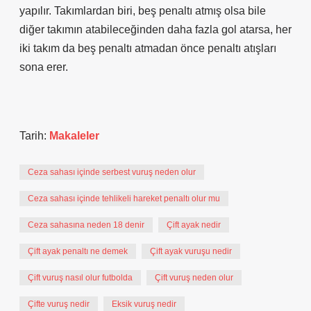
yapılır. Takımlardan biri, beş penaltı atmış olsa bile
diğer takımın atabileceğinden daha fazla gol atarsa, her
iki takım da beş penaltı atmadan önce penaltı atışları
sona erer.
Tarih:
Makaleler
Ceza sahası içinde serbest vuruş neden olur
Ceza sahası içinde tehlikeli hareket penaltı olur mu
Ceza sahasına neden 18 denir
Çift ayak nedir
Çift ayak penaltı ne demek
Çift ayak vuruşu nedir
Çift vuruş nasıl olur futbolda
Çift vuruş neden olur
Çifte vuruş nedir
Eksik vuruş nedir