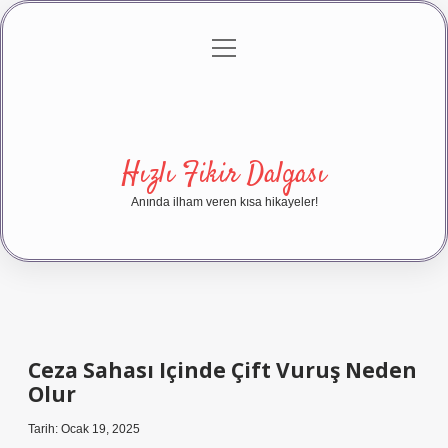
menüyü
Anasayfa
Gizlilik Politikası
Yasal Uyarı
aç
Hakkımızda
Hızlı Fikir Dalgası
Anında ilham veren kısa hikayeler!
Ceza Sahası Içinde Çift Vuruş Neden
Olur
Tarih: Ocak 19, 2025