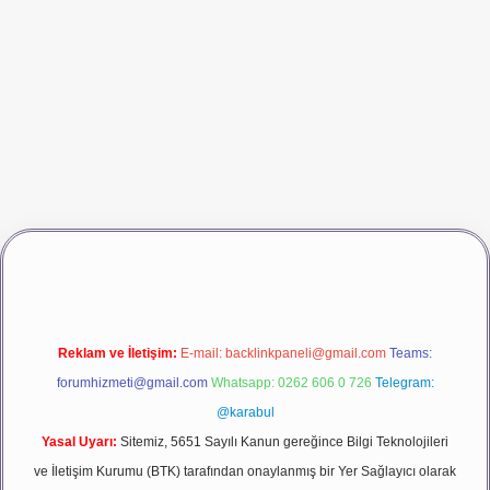
dcasino giriş
betexper
Reklam ve İletişim:
E-mail:
backlinkpaneli@gmail.com
Teams:
forumhizmeti@gmail.com
Whatsapp: 0262 606 0 726
Telegram:
@karabul
Yasal Uyarı:
Sitemiz, 5651 Sayılı Kanun gereğince Bilgi Teknolojileri
ve İletişim Kurumu (BTK) tarafından onaylanmış bir Yer Sağlayıcı olarak