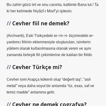
Bu zahiri gözü ört ve onu canınla, kalbinle Bana tut / Ta
ki her kelimede Niyâzî-i Mısrî’yi işitesin.
Cevher fiil ne demek?
(Archverb), Eski Türkçedeki er->ir->i- biçimindeki er-
yardımcı fiilinin eklenmesiyle oluşturulan, isimlerin
yüklem olarak kullanılmasına olanak veren ve aynı
zamanda birleşik fiil çekimlerine de katılan bir fiildir.
Cevher Türkçe mi?
Cevher ismi Arapça kökenli olup “değerli taş”, “asil
metal” veya daha soyut bir anlamda “öz, esas, saf ve
temiz madde” anlamına gelir.
Cevher ne demek cografya?