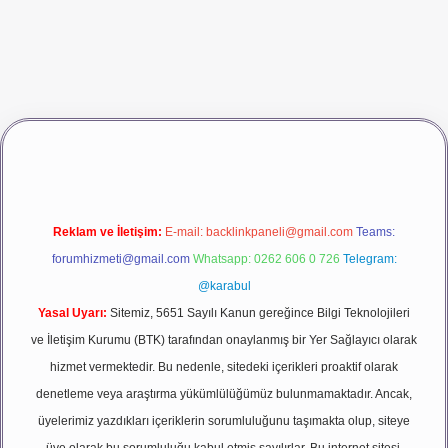
iş
vdcasino giriş
betexper
Reklam ve İletişim:
E-mail:
backlinkpaneli@gmail.com
Teams:
forumhizmeti@gmail.com
Whatsapp: 0262 606 0 726
Telegram:
@karabul
Yasal Uyarı:
Sitemiz, 5651 Sayılı Kanun gereğince Bilgi Teknolojileri
ve İletişim Kurumu (BTK) tarafından onaylanmış bir Yer Sağlayıcı olarak
hizmet vermektedir. Bu nedenle, sitedeki içerikleri proaktif olarak
denetleme veya araştırma yükümlülüğümüz bulunmamaktadır. Ancak,
üyelerimiz yazdıkları içeriklerin sorumluluğunu taşımakta olup, siteye