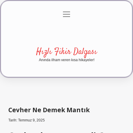
menüyü
Anasayfa
Gizlilik Politikası
Yasal Uyarı
aç
Hakkımızda
Hızlı Fikir Dalgası
Anında ilham veren kısa hikayeler!
Cevher Ne Demek Mantık
Tarih: Temmuz 9, 2025