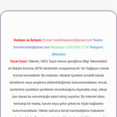
giriş
vdcasino giriş
betexper
Reklam ve İletişim:
E-mail:
backlinkpaneli@gmail.com
Teams:
forumhizmeti@gmail.com
Whatsapp: 0262 606 0 726
Telegram:
@karabul
Yasal Uyarı:
Sitemiz, 5651 Sayılı Kanun gereğince Bilgi Teknolojileri
ve İletişim Kurumu (BTK) tarafından onaylanmış bir Yer Sağlayıcı olarak
hizmet vermektedir. Bu nedenle, sitedeki içerikleri proaktif olarak
denetleme veya araştırma yükümlülüğümüz bulunmamaktadır. Ancak,
üyelerimiz yazdıkları içeriklerin sorumluluğunu taşımakta olup, siteye
üye olarak bu sorumluluğu kabul etmiş sayılırlar. Bu internet sitesi,
herhangi bir marka, kurum veya şahıs şirketi ile hiçbir bağlantısı
bulunmamaktadır. Sitede yalnızca kendi hazırladığımız makaleler