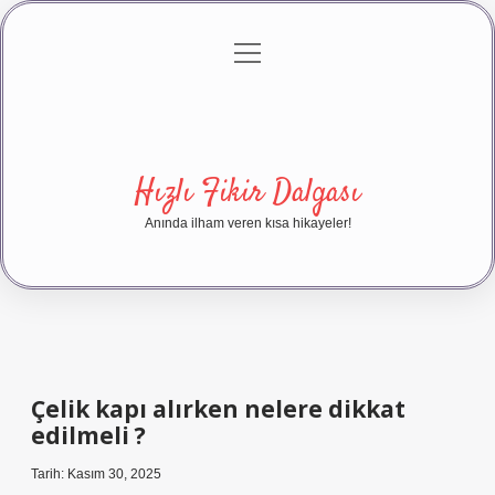
menüyü
Anasayfa
Gizlilik Politikası
Yasal Uyarı
aç
Hakkımızda
Hızlı Fikir Dalgası
Anında ilham veren kısa hikayeler!
Çelik kapı alırken nelere dikkat
edilmeli ?
Tarih: Kasım 30, 2025