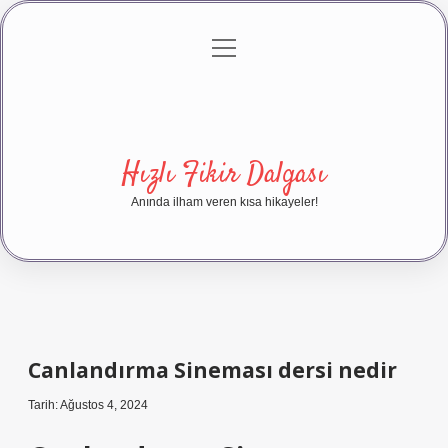
menüyü
Anasayfa
Gizlilik Politikası
Yasal Uyarı
aç
Hakkımızda
Hızlı Fikir Dalgası
Anında ilham veren kısa hikayeler!
Canlandırma Sineması dersi nedir
Tarih: Ağustos 4, 2024