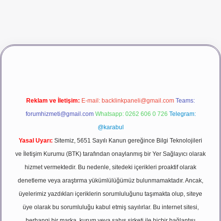
vdcasino giriş
betexper
Reklam ve İletişim:
E-mail:
backlinkpaneli@gmail.com
Teams:
forumhizmeti@gmail.com
Whatsapp: 0262 606 0 726
Telegram:
@karabul
Yasal Uyarı:
Sitemiz, 5651 Sayılı Kanun gereğince Bilgi Teknolojileri
ve İletişim Kurumu (BTK) tarafından onaylanmış bir Yer Sağlayıcı olarak
hizmet vermektedir. Bu nedenle, sitedeki içerikleri proaktif olarak
denetleme veya araştırma yükümlülüğümüz bulunmamaktadır. Ancak,
üyelerimiz yazdıkları içeriklerin sorumluluğunu taşımakta olup, siteye
üye olarak bu sorumluluğu kabul etmiş sayılırlar. Bu internet sitesi,
herhangi bir marka, kurum veya şahıs şirketi ile hiçbir bağlantısı