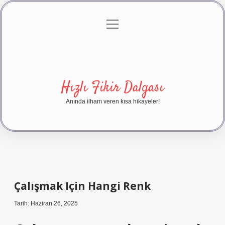
menüyü
Anasayfa
Gizlilik Politikası
Yasal Uyarı
aç
Hakkımızda
Hızlı Fikir Dalgası
Anında ilham veren kısa hikayeler!
Çalışmak Için Hangi Renk
Tarih: Haziran 26, 2025