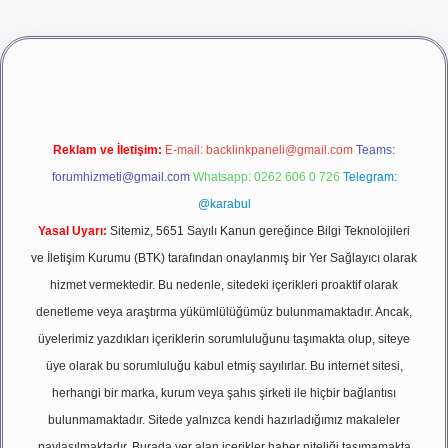
ş
vdcasino giriş
betexper
Reklam ve İletişim:
E-mail:
backlinkpaneli@gmail.com
Teams:
forumhizmeti@gmail.com
Whatsapp: 0262 606 0 726
Telegram:
@karabul
Yasal Uyarı:
Sitemiz, 5651 Sayılı Kanun gereğince Bilgi Teknolojileri
ve İletişim Kurumu (BTK) tarafından onaylanmış bir Yer Sağlayıcı olarak
hizmet vermektedir. Bu nedenle, sitedeki içerikleri proaktif olarak
denetleme veya araştırma yükümlülüğümüz bulunmamaktadır. Ancak,
üyelerimiz yazdıkları içeriklerin sorumluluğunu taşımakta olup, siteye
üye olarak bu sorumluluğu kabul etmiş sayılırlar. Bu internet sitesi,
herhangi bir marka, kurum veya şahıs şirketi ile hiçbir bağlantısı
bulunmamaktadır. Sitede yalnızca kendi hazırladığımız makaleler
paylaşılmaktadır. Burada yer alan içerikler haber niteliği taşımamakta