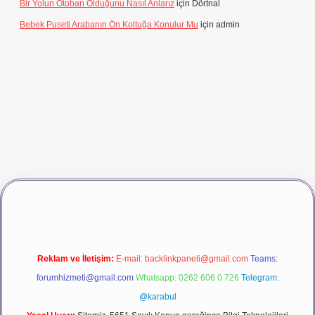
Bir Yolun Otoban Olduğunu Nasıl Anlarız
için
Dörtnal
Bebek Puseti Arabanın Ön Koltuğa Konulur Mu
için
admin
dcasino giriş
betexper
Reklam ve İletişim:
E-mail:
backlinkpaneli@gmail.com
Teams:
forumhizmeti@gmail.com
Whatsapp: 0262 606 0 726
Telegram:
@karabul