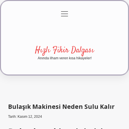
menüyü
Anasayfa
Gizlilik Politikası
Yasal Uyarı
aç
Hakkımızda
Hızlı Fikir Dalgası
Anında ilham veren kısa hikayeler!
Bulaşık Makinesi Neden Sulu Kalır
Tarih: Kasım 12, 2024