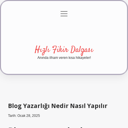
menüyü
Anasayfa
Gizlilik Politikası
Yasal Uyarı
aç
Hakkımızda
Hızlı Fikir Dalgası
Anında ilham veren kısa hikayeler!
Blog Yazarlığı Nedir Nasıl Yapılır
Tarih: Ocak 28, 2025