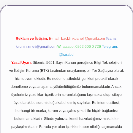
ş
vdcasino giriş
betexper
Reklam ve İletişim:
E-mail:
backlinkpaneli@gmail.com
Teams:
forumhizmeti@gmail.com
Whatsapp: 0262 606 0 726
Telegram:
@karabul
Yasal Uyarı:
Sitemiz, 5651 Sayılı Kanun gereğince Bilgi Teknolojileri
ve İletişim Kurumu (BTK) tarafından onaylanmış bir Yer Sağlayıcı olarak
hizmet vermektedir. Bu nedenle, sitedeki içerikleri proaktif olarak
denetleme veya araştırma yükümlülüğümüz bulunmamaktadır. Ancak,
üyelerimiz yazdıkları içeriklerin sorumluluğunu taşımakta olup, siteye
üye olarak bu sorumluluğu kabul etmiş sayılırlar. Bu internet sitesi,
herhangi bir marka, kurum veya şahıs şirketi ile hiçbir bağlantısı
bulunmamaktadır. Sitede yalnızca kendi hazırladığımız makaleler
paylaşılmaktadır. Burada yer alan içerikler haber niteliği taşımamakta