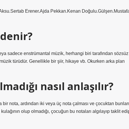
n Aksu.Sertab Erener.Ajda Pekkan.Kenan Doğulu.Gülşen.Mustaf
 denir?
eya sadece enstrümantal müzik, herhangi biri tarafından sözsüz
r müzik türüdür. Genellikle bir şiir, hikaye vb. Okurken arka plan
madığı nasıl anlaşılır?
ir nota, ardından iki veya üç nota çalması ve çocuktan bunlar
kulağının olup olmadığı, çocuğun bu notaları algılayıp taklit edi