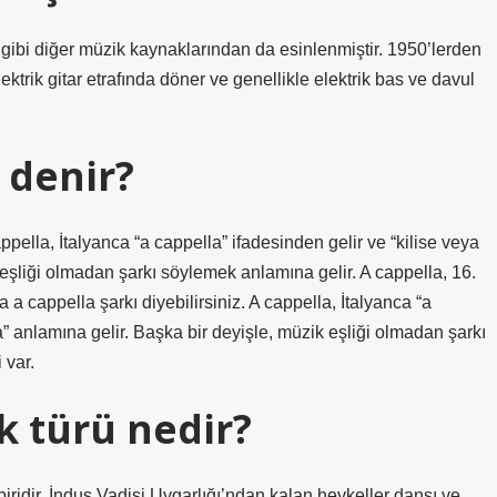
 gibi diğer müzik kaynaklarından da esinlenmiştir. 1950’lerden
ektrik gitar etrafında döner ve genellikle elektrik bas ve davul
 denir?
appella, İtalyanca “a cappella” ifadesinden gelir ve “kilise veya
k eşliği olmadan şarkı söylemek anlamına gelir. A cappella, 16.
 a cappella şarkı diyebilirsiniz. A cappella, İtalyanca “a
da” anlamına gelir. Başka bir deyişle, müzik eşliği olmadan şarkı
 var.
k türü nedir?
ridir. İndus Vadisi Uygarlığı’ndan kalan heykeller dansı ve