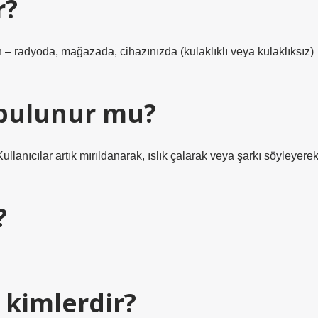
r?
 – radyoda, mağazada, cihazınızda (kulaklıklı veya kulaklıksız)
 bulunur mu?
llanıcılar artık mırıldanarak, ıslık çalarak veya şarkı söyleyere
?
ı kimlerdir?