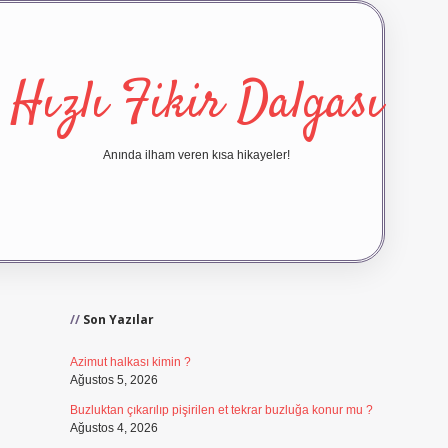
Hızlı Fikir Dalgası
Anında ilham veren kısa hikayeler!
Sidebar
ilbet yeni giriş
ilbet giriş
vd
Son Yazılar
Azimut halkası kimin ?
Ağustos 5, 2026
Buzluktan çıkarılıp pişirilen et tekrar buzluğa konur mu ?
Ağustos 4, 2026