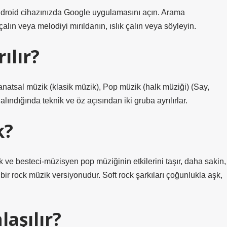
Android cihazınızda Google uygulamasını açın. Arama
lın veya melodiyi mırıldanın, ıslık çalın veya söyleyin.
ılır?
anatsal müzik (klasik müzik), Pop müzik (halk müziği) (Say,
 alındığında teknik ve öz açısından iki gruba ayrılırlar.
k?
ock ve besteci-müzisyen pop müziğinin etkilerini taşır, daha sakin,
n bir rock müzik versiyonudur. Soft rock şarkıları çoğunlukla aşk,
aşılır?