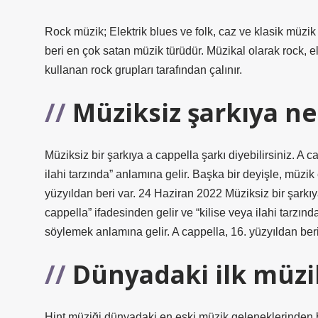
Rock müzik; Elektrik blues ve folk, caz ve klasik müzik
beri en çok satan müzik türüdür. Müzikal olarak rock, el
kullanan rock grupları tarafından çalınır.
Müziksiz şarkıya ne
Müziksiz bir şarkıya a cappella şarkı diyebilirsiniz. A c
ilahi tarzında” anlamına gelir. Başka bir deyişle, müzi
yüzyıldan beri var. 24 Haziran 2022 Müziksiz bir şarkıya
cappella” ifadesinden gelir ve “kilise veya ilahi tarzın
söylemek anlamına gelir. A cappella, 16. yüzyıldan beri
Dünyadaki ilk müzi
Hint müziği dünyadaki en eski müzik geleneklerinden bi