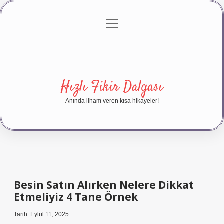
menüyü
Anasayfa
Gizlilik Politikası
Yasal Uyarı
aç
Hakkımızda
Hızlı Fikir Dalgası
Anında ilham veren kısa hikayeler!
Besin Satın Alırken Nelere Dikkat
Etmeliyiz 4 Tane Örnek
Tarih: Eylül 11, 2025