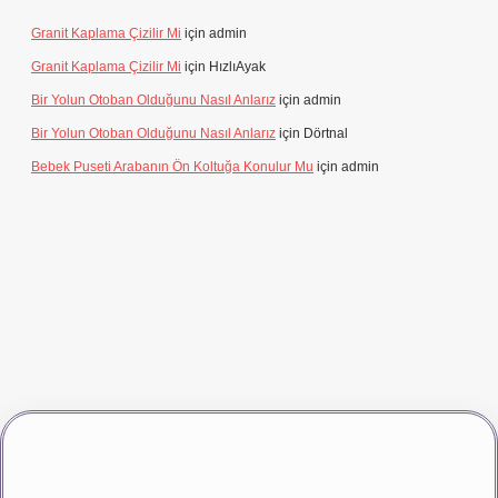
Granit Kaplama Çizilir Mi
için
admin
Granit Kaplama Çizilir Mi
için
HızlıAyak
Bir Yolun Otoban Olduğunu Nasıl Anlarız
için
admin
Bir Yolun Otoban Olduğunu Nasıl Anlarız
için
Dörtnal
Bebek Puseti Arabanın Ön Koltuğa Konulur Mu
için
admin
vdcasino giriş
betexper