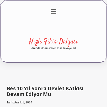
menüyü
Anasayfa
Gizlilik Politikası
Yasal Uyarı
aç
Hakkımızda
Hızlı Fikir Dalgası
Anında ilham veren kısa hikayeler!
Bes 10 Yıl Sonra Devlet Katkısı
Devam Ediyor Mu
Tarih: Aralık 1, 2024