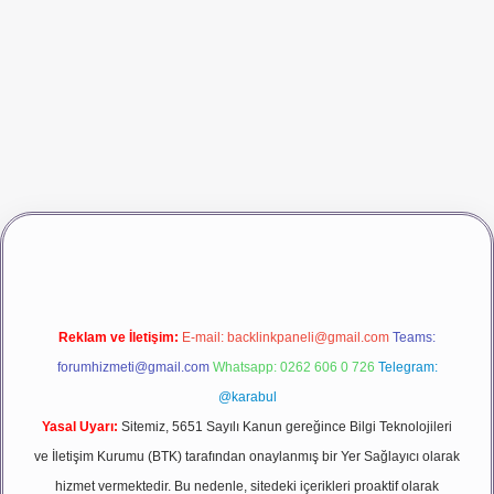
vdcasino giriş
betexper
Reklam ve İletişim:
E-mail:
backlinkpaneli@gmail.com
Teams:
forumhizmeti@gmail.com
Whatsapp: 0262 606 0 726
Telegram:
@karabul
Yasal Uyarı:
Sitemiz, 5651 Sayılı Kanun gereğince Bilgi Teknolojileri
ve İletişim Kurumu (BTK) tarafından onaylanmış bir Yer Sağlayıcı olarak
hizmet vermektedir. Bu nedenle, sitedeki içerikleri proaktif olarak