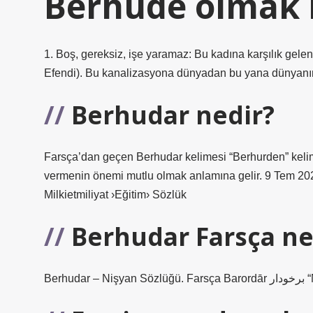
Berhude olmak
1. Boş, gereksiz, işe yaramaz: Bu kadına karşılık gele
Efendi). Bu kanalizasyona dünyadan bu yana dünyanın 
Berhudar nedir?
Farsça’dan geçen Berhudar kelimesi “Berhurden” kelime
vermenin önemi mutlu olmak anlamına gelir. 9 Tem 2
Milkietmiliyat ›Eğitim› Sözlük
Berhudar Farsça n
Berh