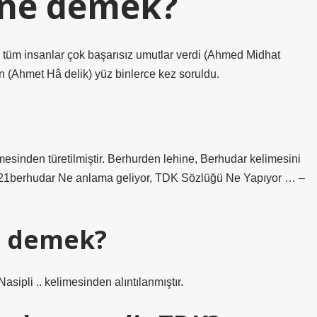
 ne demek?
n tüm insanlar çok başarısız umutlar verdi (Ahmed Midhat
(Ahmet Hâ delik) yüz binlerce kez soruldu.
sinden türetilmiştir. Berhurden lehine, Berhudar kelimesini
021berhudar Ne anlama geliyor, TDK Sözlüğü Ne Yapıyor … –
e demek?
udar – Nişyan Sözlüğü. Farsça Barordār برخودار “Nasipli .. kelimesinden alıntılanmıştır.