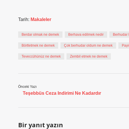
Tarih:
Makaleler
Berdar olmak ne demek
Berhava edilmek nedir
Berhudar 
Börtletmek ne demek
Çok berhudar oldum ne demek
Payi
Teveccühünüz ne demek
Zembil etmek ne demek
Önceki Yazı
Teşebbüs Ceza Indirimi Ne Kadardır
Bir yanıt yazın