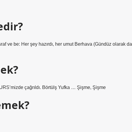
edir?
israf ve be: Her şey hazırdı, her umut Berhava (Gündüz olarak da
mek?
 URS’mizde çağrıldı. Börtülş Yufka … Şişme, Şişme
emek?