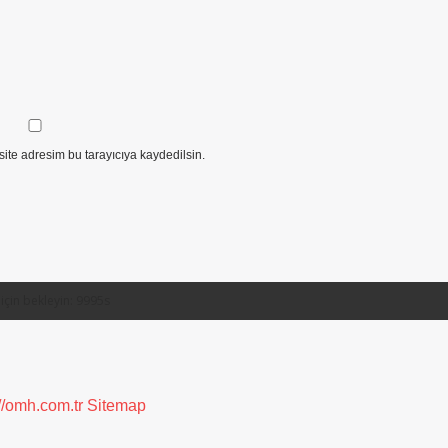
ite adresim bu tarayıcıya kaydedilsin.
://omh.com.tr
Sitemap