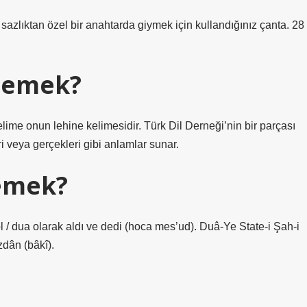
sazlıktan özel bir anahtarda giymek için kullandığınız çanta. 28
demek?
 kelime onun lehine kelimesidir. Türk Dil Derneği’nin bir parçası
ri veya gerçekleri gibi anlamlar sunar.
demek?
a ol / dua olarak aldı ve dedi (hoca mes’ud). Duâ-Ye State-i Şah-i
zdân (bâkî).