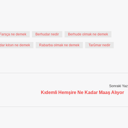
Farsça ne demek
Berhudar nedir
Berhude olmak ne demek
dar kılsın ne demek
Rabarba olmak ne demek
Tarûmar nedir
Sonraki Yaz
Kıdemli Hemşire Ne Kadar Maaş Alıyor