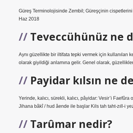
Güreş Terminolojisinde Zembil; Güreşçinin cispetlerini 
Haz 2018
Teveccühünüz ne 
Aynı güzellikte bir iltifata tepki vermek için kullanılan
olarak giyildiği anlamına gelir. Genel olarak, güzellikle
Payidar kılsın ne 
Yerinde, kalıcı, sürekli, kalıcı, pâyidar: Vesir’i Faefûr
Jihana bâkî / hud âende ile başlar Kils tah taht-zıll-i ye
Tarûmar nedir?