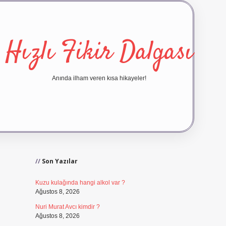
Hızlı Fikir Dalgası
Anında ilham veren kısa hikayeler!
Sidebar
ilbet yeni giriş
ilbet giriş
vdc
Son Yazılar
Kuzu kulağında hangi alkol var ?
Ağustos 8, 2026
Nuri Murat Avcı kimdir ?
Ağustos 8, 2026