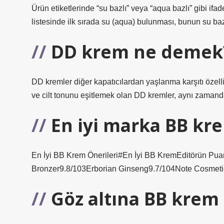
Ürün etiketlerinde “su bazlı” veya “aqua bazlı” gibi ifade
listesinde ilk sırada su (aqua) bulunması, bunun su baz
DD krem ne demek
DD kremler diğer kapatıcılardan yaşlanma karşıtı özellik
ve cilt tonunu eşitlemek olan DD kremler, aynı zamanda 
En iyi marka BB kr
En İyi BB Krem Önerileri#En İyi BB KremEditörün Pu
Bronzer9.8/103Erborian Ginseng9.7/104Note Cosmeti
Göz altına BB krem