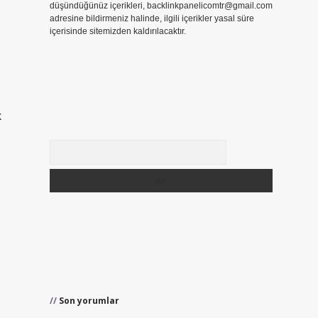
düşündüğünüz içerikleri,
backlinkpanelicomtr@gmail.com
adresine bildirmeniz halinde, ilgili içerikler yasal süre
içerisinde sitemizden kaldırılacaktır.
k
Arama
Son yorumlar