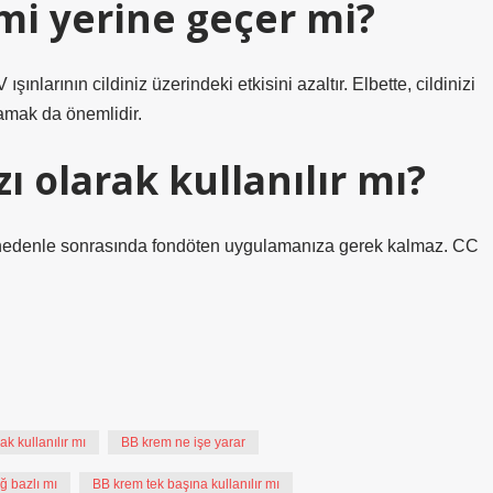
i yerine geçer mi?
nlarının cildiniz üzerindeki etkisini azaltır. Elbette, cildinizi
amak da önemlidir.
 olarak kullanılır mı?
, bu nedenle sonrasında fondöten uygulamanıza gerek kalmaz. CC
k kullanılır mı
BB krem ne işe yarar
ğ bazlı mı
BB krem tek başına kullanılır mı