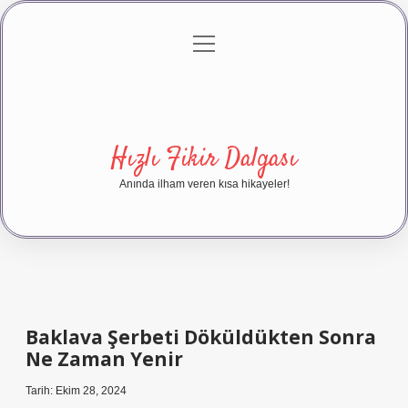
menüyü
Anasayfa
Gizlilik Politikası
Yasal Uyarı
aç
Hakkımızda
Hızlı Fikir Dalgası
Anında ilham veren kısa hikayeler!
Baklava Şerbeti Döküldükten Sonra
Ne Zaman Yenir
Tarih: Ekim 28, 2024