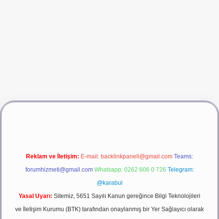
asino giriş
betexper
Reklam ve İletişim:
E-mail:
backlinkpaneli@gmail.com
Teams:
forumhizmeti@gmail.com
Whatsapp: 0262 606 0 726
Telegram:
@karabul
Yasal Uyarı:
Sitemiz, 5651 Sayılı Kanun gereğince Bilgi Teknolojileri
ve İletişim Kurumu (BTK) tarafından onaylanmış bir Yer Sağlayıcı olarak