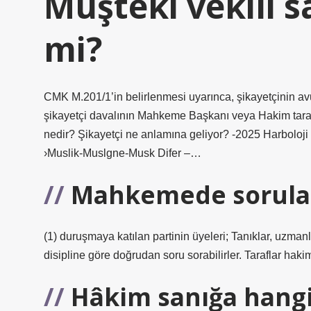
Müşteki vekili s
mi?
CMK M.201/1’in belirlenmesi uyarınca, şikayetçinin avu
şikayetçi davalının Mahkeme Başkanı veya Hakim taraf
nedir? Şikayetçi ne anlamına geliyor? -2025 Harbolo
›Muslik-Muslgne-Musk Difer –…
Mahkemede sorular
(1) duruşmaya katılan partinin üyeleri; Tanıklar, uzma
disipline göre doğrudan soru sorabilirler. Taraflar hakim
Hâkim sanığa hangi 