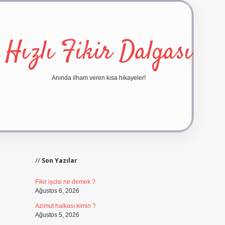
Hızlı Fikir Dalgası
Anında ilham veren kısa hikayeler!
Sidebar
ilbet yeni giriş
ilbet g
Son Yazılar
Fikir işcisi ne demek ?
Ağustos 6, 2026
Azimut halkası kimin ?
Ağustos 5, 2026