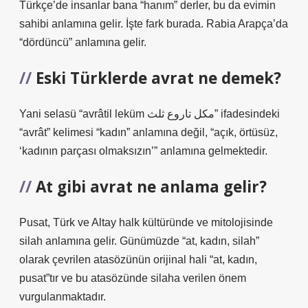
Türkçe’de insanlar bana “hanım” derler, bu da evimin
sahibi anlamına gelir. İşte fark burada. Rabia Arapça’da
“dördüncü” anlamına gelir.
Eski Türklerde avrat ne demek?
Yani selasü “avrâtil leküm مكل تاروع ثلث” ifadesindeki
“avrât” kelimesi “kadın” anlamına değil, “açık, örtüsüz,
‘kadının parçası olmaksızın’” anlamına gelmektedir.
At gibi avrat ne anlama gelir?
Pusat, Türk ve Altay halk kültüründe ve mitolojisinde
silah anlamına gelir. Günümüzde “at, kadın, silah”
olarak çevrilen atasözünün orijinal hali “at, kadın,
pusat”tır ve bu atasözünde silaha verilen önem
vurgulanmaktadır.