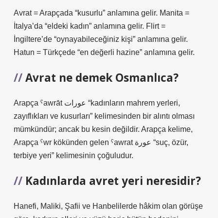
Avrat = Arapçada “kusurlu” anlamına gelir. Manita =
İtalya’da “eldeki kadın” anlamına gelir. Flirt =
İngiltere’de “oynayabileceğiniz kişi” anlamına gelir.
Hatun = Türkçede “en değerli hazine” anlamına gelir.
Avrat ne demek Osmanlıca?
Arapça ˁawrāt عورات “kadınların mahrem yerleri,
zayıflıkları ve kusurları” kelimesinden bir alıntı olması
mümkündür; ancak bu kesin değildir. Arapça kelime,
Arapça ˁwr kökünden gelen ˁawrat عورة “suç, özür,
terbiye yeri” kelimesinin çoğuludur.
Kadınlarda avret yeri neresidir?
Hanefi, Maliki, Şafii ve Hanbelilerde hâkim olan görüşe