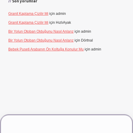
Son yorumlar
Granit Kaplama Çizilir Mi
için
admin
Granit Kaplama Çizilir Mi
için
HızlıAyak
Bir Yolun Otoban Olduğunu Nasıl Anlarız
için
admin
Bir Yolun Otoban Olduğunu Nasıl Anlarız
için
Dörtnal
Bebek Puseti Arabanın Ön Koltuğa Konulur Mu
için
admin
dcasino giriş
betexper