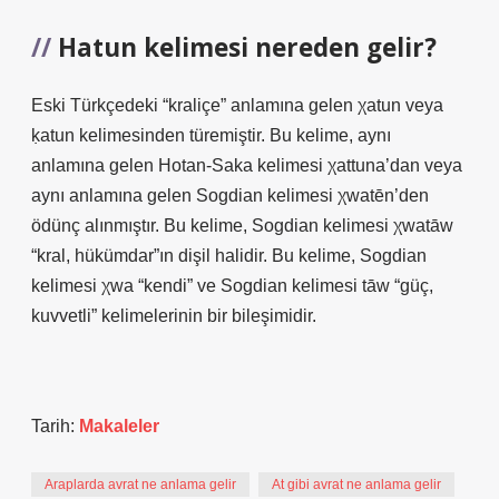
Hatun kelimesi nereden gelir?
Eski Türkçedeki “kraliçe” anlamına gelen χatun veya
ḳatun kelimesinden türemiştir. Bu kelime, aynı
anlamına gelen Hotan-Saka kelimesi χattuna’dan veya
aynı anlamına gelen Sogdian kelimesi χwatēn’den
ödünç alınmıştır. Bu kelime, Sogdian kelimesi χwatāw
“kral, hükümdar”ın dişil halidir. Bu kelime, Sogdian
kelimesi χwa “kendi” ve Sogdian kelimesi tāw “güç,
kuvvetli” kelimelerinin bir bileşimidir.
Tarih:
Makaleler
Araplarda avrat ne anlama gelir
At gibi avrat ne anlama gelir