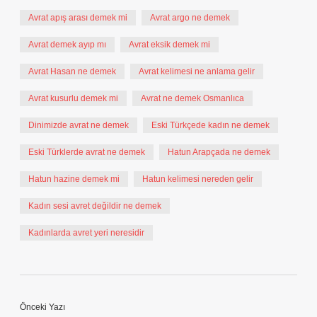
Avrat apış arası demek mi
Avrat argo ne demek
Avrat demek ayıp mı
Avrat eksik demek mi
Avrat Hasan ne demek
Avrat kelimesi ne anlama gelir
Avrat kusurlu demek mi
Avrat ne demek Osmanlıca
Dinimizde avrat ne demek
Eski Türkçede kadın ne demek
Eski Türklerde avrat ne demek
Hatun Arapçada ne demek
Hatun hazine demek mi
Hatun kelimesi nereden gelir
Kadın sesi avret değildir ne demek
Kadınlarda avret yeri neresidir
Önceki Yazı