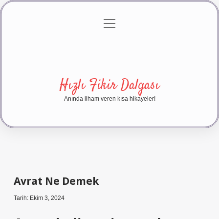
menüyü
Anasayfa
Gizlilik Politikası
Yasal Uyarı
aç
Hakkımızda
Hızlı Fikir Dalgası
Anında ilham veren kısa hikayeler!
Avrat Ne Demek
Tarih: Ekim 3, 2024