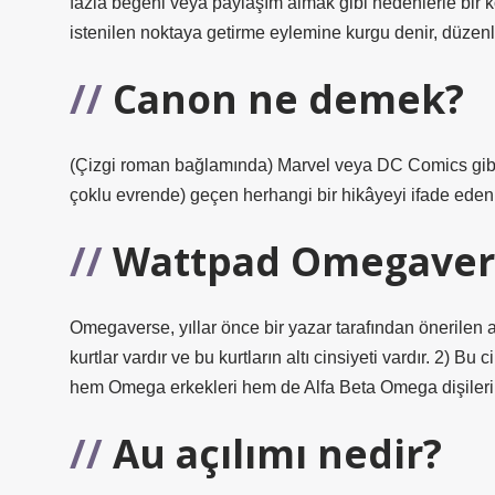
fazla beğeni veya paylaşım almak gibi nedenlerle bir k
istenilen noktaya getirme eylemine kurgu denir, düzen
Canon ne demek?
(Çizgi roman bağlamında) Marvel veya DC Comics gibi b
çoklu evrende) geçen herhangi bir hikâyeyi ifade eden
Wattpad Omegaver
Omegaverse, yıllar önce bir yazar tarafından önerilen alt
kurtlar vardır ve bu kurtların altı cinsiyeti vardır. 2) B
hem Omega erkekleri hem de Alfa Beta Omega dişileri h
Au açılımı nedir?