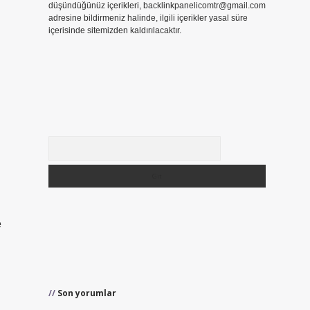
düşündüğünüz içerikleri,
backlinkpanelicomtr@gmail.com
adresine bildirmeniz halinde, ilgili içerikler yasal süre
içerisinde sitemizden kaldırılacaktır.
Arama
e
Son yorumlar