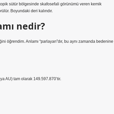
 metopik sütür bölgesinde skafosefali görünümü veren kemik
rülür. Boyundaki deri kalındır.
amı nedir?
ğini öğrendim. Anlamı “parlayan”dır, bu aynı zamanda bedenine
ya AU) tam olarak 149.597.870’tir.