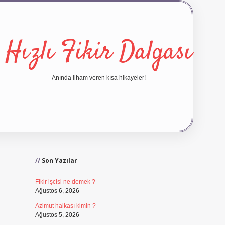
Hızlı Fikir Dalgası
Anında ilham veren kısa hikayeler!
Sidebar
ilbet yeni giriş
ilbet giriş
vd
Son Yazılar
Fikir işcisi ne demek ?
Ağustos 6, 2026
Azimut halkası kimin ?
Ağustos 5, 2026