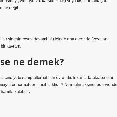
onuşmayı, videoyu vb. karşıdaki kişi veya kişilerle anlaşarak
leme değil.
ir şirketin resmi devamlılığı içinde ana evrende (veya ana
 bir kavram.
se ne demek?
ı cinsiyete sahip alternatif bir evrendir. İnsanlarla akraba olan
u cinsiyetler normalden nasıl farklıdır? Normalin aksine, bu evrend
amile kalabilir.