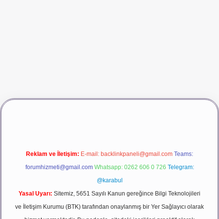
dcasino giriş
betexper
Reklam ve İletişim:
E-mail:
backlinkpaneli@gmail.com
Teams:
forumhizmeti@gmail.com
Whatsapp: 0262 606 0 726
Telegram:
@karabul
Yasal Uyarı:
Sitemiz, 5651 Sayılı Kanun gereğince Bilgi Teknolojileri
ve İletişim Kurumu (BTK) tarafından onaylanmış bir Yer Sağlayıcı olarak