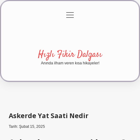
menüyü
Anasayfa
Gizlilik Politikası
Yasal Uyarı
aç
Hakkımızda
Hızlı Fikir Dalgası
Anında ilham veren kısa hikayeler!
Askerde Yat Saati Nedir
Tarih: Şubat 15, 2025