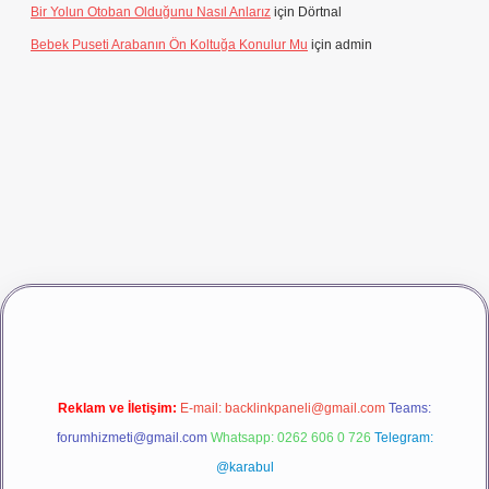
Bir Yolun Otoban Olduğunu Nasıl Anlarız
için
Dörtnal
Bebek Puseti Arabanın Ön Koltuğa Konulur Mu
için
admin
vdcasino giriş
betexper
Reklam ve İletişim:
E-mail:
backlinkpaneli@gmail.com
Teams:
forumhizmeti@gmail.com
Whatsapp: 0262 606 0 726
Telegram:
@karabul