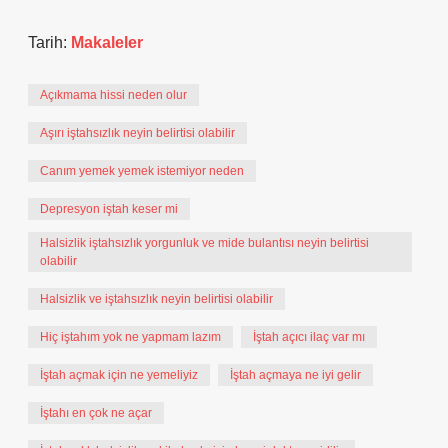
Tarih:
Makaleler
Açıkmama hissi neden olur
Aşırı iştahsızlık neyin belirtisi olabilir
Canım yemek yemek istemiyor neden
Depresyon iştah keser mi
Halsizlik iştahsızlık yorgunluk ve mide bulantısı neyin belirtisi
olabilir
Halsizlik ve iştahsızlık neyin belirtisi olabilir
Hiç iştahım yok ne yapmam lazım
İştah açıcı ilaç var mı
İştah açmak için ne yemeliyiz
İştah açmaya ne iyi gelir
İştahı en çok ne açar