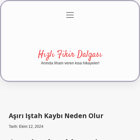
menüyü
Anasayfa
Gizlilik Politikası
Yasal Uyarı
aç
Hakkımızda
Hızlı Fikir Dalgası
Anında ilham veren kısa hikayeler!
Aşırı Iştah Kaybı Neden Olur
Tarih: Ekim 12, 2024