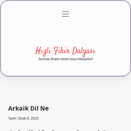
menüyü
Anasayfa
Gizlilik Politikası
Yasal Uyarı
aç
Hakkımızda
Hızlı Fikir Dalgası
Anında ilham veren kısa hikayeler!
Arkaik Dil Ne
Tarih: Ocak 9, 2025