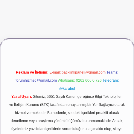
riş
vdcasino giriş
betexper
Reklam ve İletişim:
E-mail:
backlinkpaneli@gmail.com
Teams:
forumhizmeti@gmail.com
Whatsapp: 0262 606 0 726
Telegram:
@karabul
Yasal Uyarı:
Sitemiz, 5651 Sayılı Kanun gereğince Bilgi Teknolojileri
ve İletişim Kurumu (BTK) tarafından onaylanmış bir Yer Sağlayıcı olarak
hizmet vermektedir. Bu nedenle, sitedeki içerikleri proaktif olarak
denetleme veya araştırma yükümlülüğümüz bulunmamaktadır. Ancak,
üyelerimiz yazdıkları içeriklerin sorumluluğunu taşımakta olup, siteye