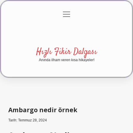
menüyü
Anasayfa
Gizlilik Politikası
Yasal Uyarı
aç
Hakkımızda
Hızlı Fikir Dalgası
Anında ilham veren kısa hikayeler!
Ambargo nedir örnek
Tarih: Temmuz 28, 2024