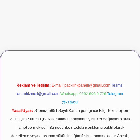
ino giriş
betexper
Reklam ve İletişim:
E-mail:
backlinkpaneli@gmail.com
Teams:
forumhizmeti@gmail.com
Whatsapp: 0262 606 0 726
Telegram:
@karabul
Yasal Uyarı:
Sitemiz, 5651 Sayılı Kanun gereğince Bilgi Teknolojileri
ve İletişim Kurumu (BTK) tarafından onaylanmış bir Yer Sağlayıcı olarak
hizmet vermektedir. Bu nedenle, sitedeki içerikleri proaktif olarak
denetleme veya araştırma yükümlülüğümüz bulunmamaktadır. Ancak,