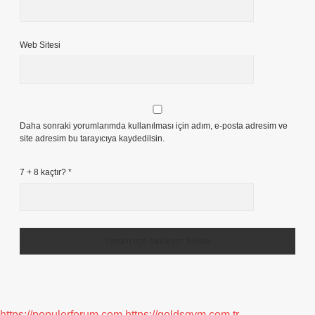
Web Sitesi
Daha sonraki yorumlarımda kullanılması için adım, e-posta adresim ve
site adresim bu tarayıcıya kaydedilsin.
7 + 8 kaçtır?
*
https://populerforum.com
https://goldsgym.com.tr