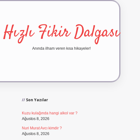
Hızlı Fikir Dalgası
Anında ilham veren kısa hikayeler!
Sidebar
ilbet yeni giriş
ilbet giriş
vdc
Son Yazılar
Kuzu kulağında hangi alkol var ?
Ağustos 8, 2026
Nuri Murat Avcı kimdir ?
Ağustos 8, 2026