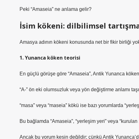
Peki “Amaseia” ne anlama gelir?
İsim kökeni: dilbilimsel tartışm
Amasya adının kökeni konusunda net bir fikir birliği yok
1. Yunanca köken teorisi
En güçlü görüşe göre “Amaseia”, Antik Yunanca kökenlid
“A-” ön eki olumsuzluk veya yön değiştirme anlamı taşı
“masa” veya “maseia” kökü ise bazı yorumlarda “yerleşme
Bu bağlamda “Amaseia”, “yerleşim yeri” veya “kurulan ş
Ancak bu yorum kesin değildir; çünkü Antik Yunanca’da d