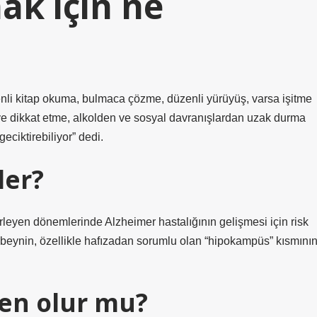
k için ne
üzenli kitap okuma, bulmaca çözme, düzenli yürüyüş, varsa işitme
e dikkat etme, alkolden ve sosyal davranışlardan uzak durma
eciktirebiliyor” dedi.
ler?
erleyen dönemlerinde Alzheimer hastalığının gelişmesi için risk
 beynin, özellikle hafızadan sorumlu olan “hipokampüs” kısmını
en olur mu?