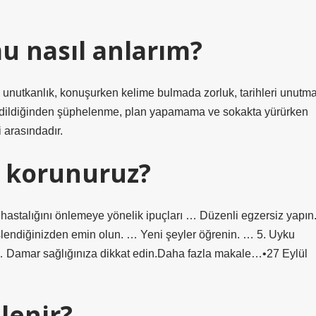
 nasıl anlarım?
unutkanlık, konuşurken kelime bulmada zorluk, tarihleri ​​unutma
p edildiğinden şüphelenme, plan yapamama ve sokakta yürürken
i arasındadır.
l korunuruz?
r hastalığını önlemeye yönelik ipuçları … Düzenli egzersiz yapın
eslendiğinizden emin olun. … Yeni şeyler öğrenin. … 5. Uyku
. … Damar sağlığınıza dikkat edin.Daha fazla makale…•27 Eylül
lenir?