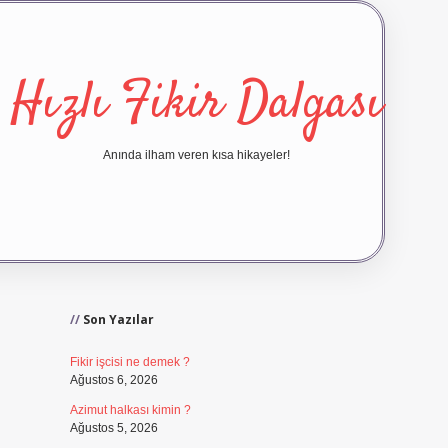
Hızlı Fikir Dalgası
Anında ilham veren kısa hikayeler!
Sidebar
ilbet yeni giriş
ilbet giriş
vd
Son Yazılar
Fikir işcisi ne demek ?
Ağustos 6, 2026
Azimut halkası kimin ?
Ağustos 5, 2026