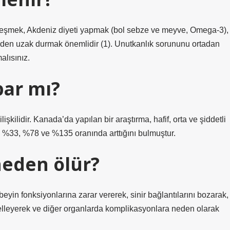
leşmek, Akdeniz diyeti yapmak (bol sebze ve meyve, Omega-3),
olden uzak durmak önemlidir (1). Unutkanlık sorununu ortadan
alısınız.
par mı?
işkilidir. Kanada’da yapılan bir araştırma, hafif, orta ve şiddetli
la %33, %78 ve %135 oranında arttığını bulmuştur.
neden ölür?
in fonksiyonlarına zarar vererek, sinir bağlantılarını bozarak,
gelleyerek ve diğer organlarda komplikasyonlara neden olarak