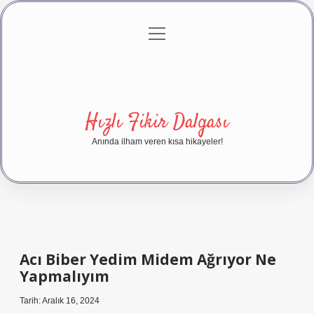
menüyü
Anasayfa
Gizlilik Politikası
Yasal Uyarı
aç
Hakkımızda
Hızlı Fikir Dalgası
Anında ilham veren kısa hikayeler!
Acı Biber Yedim Midem Ağrıyor Ne
Yapmalıyım
Tarih: Aralık 16, 2024