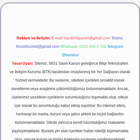
ş
vdcasino giriş
betexper
Reklam ve İletişim:
E-mail:
backlinkpaneli@gmail.com
Teams:
forumhizmeti@gmail.com
Whatsapp: 0262 606 0 726
Telegram:
@karabul
Yasal Uyarı:
Sitemiz, 5651 Sayılı Kanun gereğince Bilgi Teknolojileri
ve İletişim Kurumu (BTK) tarafından onaylanmış bir Yer Sağlayıcı olarak
hizmet vermektedir. Bu nedenle, sitedeki içerikleri proaktif olarak
denetleme veya araştırma yükümlülüğümüz bulunmamaktadır. Ancak,
üyelerimiz yazdıkları içeriklerin sorumluluğunu taşımakta olup, siteye
üye olarak bu sorumluluğu kabul etmiş sayılırlar. Bu internet sitesi,
herhangi bir marka, kurum veya şahıs şirketi ile hiçbir bağlantısı
bulunmamaktadır. Sitede yalnızca kendi hazırladığımız makaleler
paylaşılmaktadır. Burada yer alan içerikler haber niteliği taşımamakta
olup, gerçek kurum ve kişiler hakkında paylaşım yapılmamaktadır.