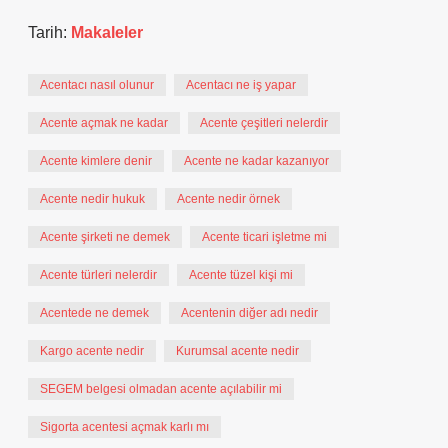
Tarih:
Makaleler
Acentacı nasıl olunur
Acentacı ne iş yapar
Acente açmak ne kadar
Acente çeşitleri nelerdir
Acente kimlere denir
Acente ne kadar kazanıyor
Acente nedir hukuk
Acente nedir örnek
Acente şirketi ne demek
Acente ticari işletme mi
Acente türleri nelerdir
Acente tüzel kişi mi
Acentede ne demek
Acentenin diğer adı nedir
Kargo acente nedir
Kurumsal acente nedir
SEGEM belgesi olmadan acente açılabilir mi
Sigorta acentesi açmak karlı mı