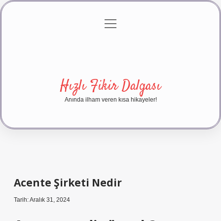
menüyü
Anasayfa
Gizlilik Politikası
Yasal Uyarı
aç
Hakkımızda
Hızlı Fikir Dalgası
Anında ilham veren kısa hikayeler!
Acente Şirketi Nedir
Tarih: Aralık 31, 2024