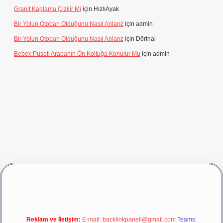
Granit Kaplama Çizilir Mi
için
HızlıAyak
Bir Yolun Otoban Olduğunu Nasıl Anlarız
için
admin
Bir Yolun Otoban Olduğunu Nasıl Anlarız
için
Dörtnal
Bebek Puseti Arabanın Ön Koltuğa Konulur Mu
için
admin
iş
vdcasino giriş
betexper
Reklam ve İletişim:
E-mail:
backlinkpaneli@gmail.com
Teams: