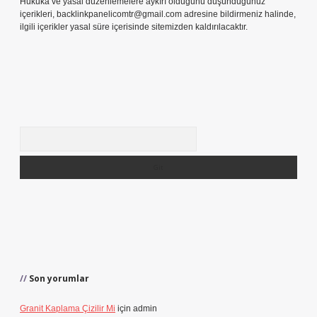
Hukuka ve yasal düzenlemelere aykırı olduğunu düşündüğünüz
içerikleri,
backlinkpanelicomtr@gmail.com
adresine bildirmeniz halinde,
ilgili içerikler yasal süre içerisinde sitemizden kaldırılacaktır.
Arama
Son yorumlar
Granit Kaplama Çizilir Mi
için
admin