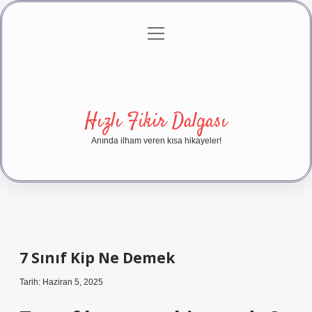
menüyü
Anasayfa
Gizlilik Politikası
Yasal Uyarı
aç
Hakkımızda
Hızlı Fikir Dalgası
Anında ilham veren kısa hikayeler!
7 Sınıf Kip Ne Demek
Tarih: Haziran 5, 2025