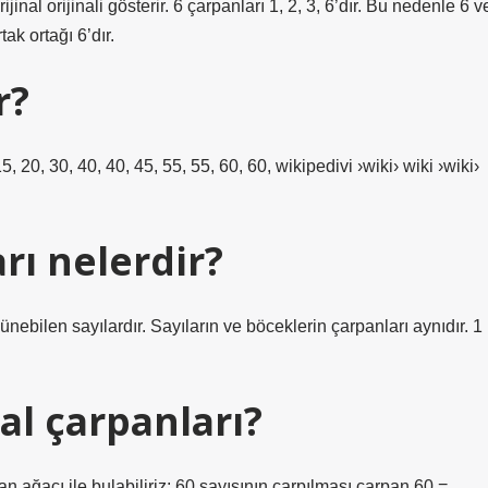
jinal orijinali gösterir. 6 çarpanları 1, 2, 3, 6’dır. Bu nedenle 6 v
ak ortağı 6’dır.
r?
15, 20, 30, 40, 40, 45, 55, 55, 60, 60, wikipedivi ›wiki› wiki ›wiki›
rı nelerdir?
ebilen sayılardır. Sayıların ve böceklerin çarpanları aynıdır. 1
al çarpanları?
n ağacı ile bulabiliriz: 60 sayısının çarpılması çarpan 60 =