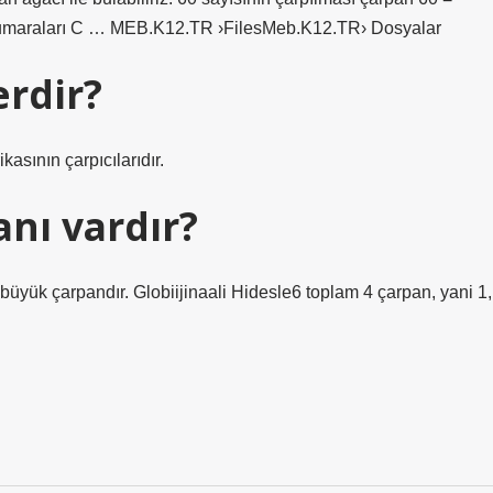
al numaraları C … MEB.K12.TR ›FilesMeb.K12.TR› Dosyalar
erdir?
kasının çarpıcılarıdır.
anı vardır?
en büyük çarpandır. Globiijinaali Hidesle6 toplam 4 çarpan, yani 1,