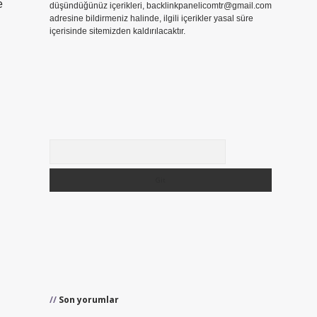
e
düşündüğünüz içerikleri,
backlinkpanelicomtr@gmail.com
adresine bildirmeniz halinde, ilgili içerikler yasal süre
içerisinde sitemizden kaldırılacaktır.
Arama
Son yorumlar