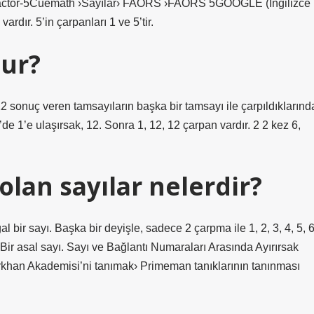
 Factor-5Cuemath ›Sayılar› FAORS ›FAORS 5GOOGLE (İngilizce
rdır. 5’in çarpanları 1 ve 5’tir.
nur?
 sonuç veren tamsayıların başka bir tamsayı ile çarpıldıklarınd
’de 1’e ulaşırsak, 12. Sonra 1, 12, 12 çarpan vardır. 2 2 kez 6,
olan sayılar nelerdir?
ğal bir sayı. Başka bir deyişle, sadece 2 çarpma ile 1, 2, 3, 4, 5, 6
 Bir asal sayı. Sayı ve Bağlantı Numaraları Arasında Ayırırsak
an Akademisi’ni tanımak› Primeman tanıklarının tanınması