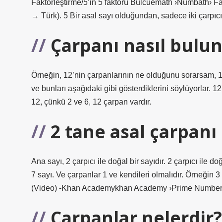
Faktörleştirme/5’in 5 faktörü Bulcuemath ›Numbath›
→ Türk). 5 Bir asal sayı olduğundan, sadece iki çarpıcı va
Çarpanı nasıl bulu
Örneğin, 12’nin çarpanlarının ne olduğunu sorarsam, 12
ve bunları aşağıdaki gibi gösterdiklerini söylüyorlar. 12
12, çünkü 2 ve 6, 12 çarpan vardır.
2 tane asal çarpanı 
Ana sayı, 2 çarpıcı ile doğal bir sayıdır. 2 çarpıcı ile do
7 sayı. Ve çarpanlar 1 ve kendileri olmalıdır. Örneğin 3
(Video) -Khan Academykhan Academy ›Prime Numberkh
Çarpanlar nelerdir?