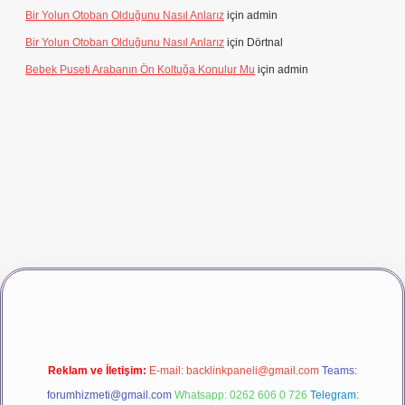
Bir Yolun Otoban Olduğunu Nasıl Anlarız
için
admin
Bir Yolun Otoban Olduğunu Nasıl Anlarız
için
Dörtnal
Bebek Puseti Arabanın Ön Koltuğa Konulur Mu
için
admin
ino giriş
betexper
Reklam ve İletişim:
E-mail:
backlinkpaneli@gmail.com
Teams:
forumhizmeti@gmail.com
Whatsapp: 0262 606 0 726
Telegram: