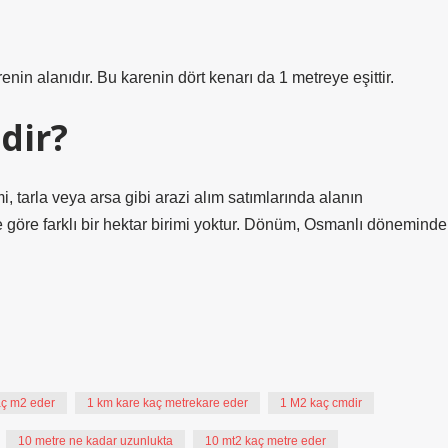
nin alanıdır. Bu karenin dört kenarı da 1 metreye eşittir.
dir?
 tarla veya arsa gibi arazi alım satımlarında alanın
ine göre farklı bir hektar birimi yoktur. Dönüm, Osmanlı döneminde
aç m2 eder
1 km kare kaç metrekare eder
1 M2 kaç cmdir
10 metre ne kadar uzunlukta
10 mt2 kaç metre eder