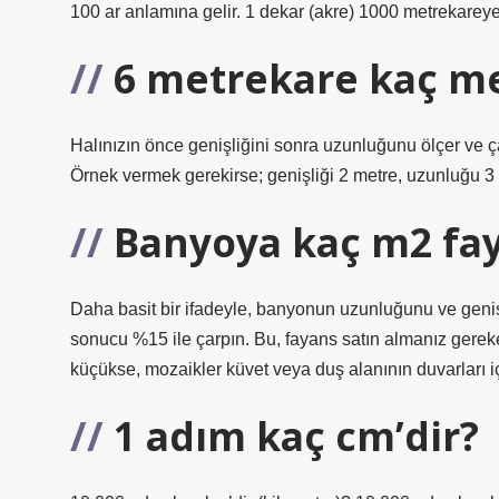
100 ar anlamına gelir. 1 dekar (akre) 1000 metrekareye (m
6 metrekare kaç me
Halınızın önce genişliğini sonra uzunluğunu ölçer ve ç
Örnek vermek gerekirse; genişliği 2 metre, uzunluğu 3 m
Banyoya kaç m2 fay
Daha basit bir ifadeyle, banyonun uzunluğunu ve geniş
sonucu %15 ile çarpın. Bu, fayans satın almanız gere
küçükse, mozaikler küvet veya duş alanının duvarları iç
1 adım kaç cm’dir?