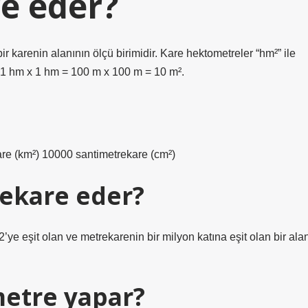
e eder?
 karenin alanının ölçü birimidir. Kare hektometreler “hm²” ile
 = 1 hm x 1 hm = 100 m x 100 m = 10 m².
kare (km²) 10000 santimetrekare (cm²)
ekare eder?
’ye eşit olan ve metrekarenin bir milyon katına eşit olan bir ala
etre yapar?