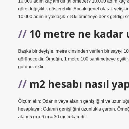
10.000 adım kaç km’dir (kilometre)? 10.000 adım kaç k
göre değişiklik gösterebilir. Ancak genel olarak yetiş
10.000 adımın yaklaşık 7-8 kilometreye denk geldiği sö
10 metre ne kadar 
Başka bir deyişle, metre cinsinden verilen bir sayıyı 1
görünecektir. Örneğin, 1 metre 100 santimetreye eşitti
görünecektir.
m2 hesabı nasıl yap
Ölçüm alın: Odanın veya alanın genişliğini ve uzunluğu
hesaplayın: Odanın genişliğini uzunlukla çarpın. Örne
alanı 5 m x 6 m = 30 metrekaredir.