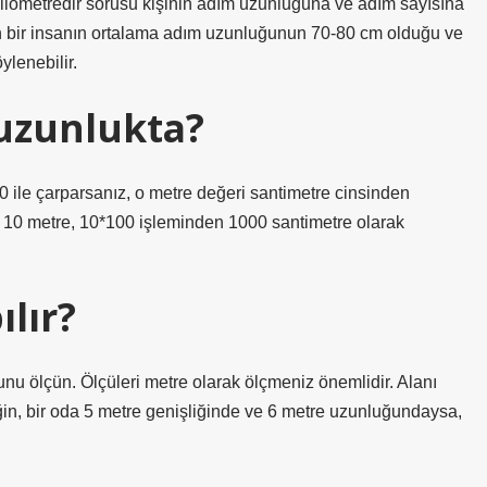
ilometredir sorusu kişinin adım uzunluğuna ve adım sayısına
kin bir insanın ortalama adım uzunluğunun 70-80 cm olduğu ve
ylenebilir.
uzunlukta?
00 ile çarparsanız, o metre değeri santimetre cinsinden
r. 10 metre, 10*100 işleminden 1000 santimetre olarak
ılır?
nu ölçün. Ölçüleri metre olarak ölçmeniz önemlidir. Alanı
ğin, bir oda 5 metre genişliğinde ve 6 metre uzunluğundaysa,