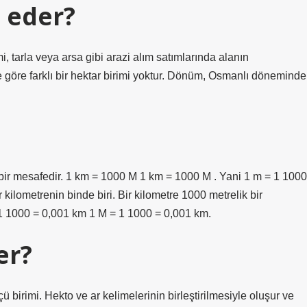
 eder?
 tarla veya arsa gibi arazi alım satımlarında alanın
ine göre farklı bir hektar birimi yoktur. Dönüm, Osmanlı döneminde
k bir mesafedir. 1 km = 1000 M 1 km = 1000 M . Yani 1 m = 1 1000
ilometrenin binde biri. Bir kilometre 1000 metrelik bir
1 1000 = 0,001 km 1 M = 1 1000 = 0,001 km.
er?
ü birimi. Hekto ve ar kelimelerinin birleştirilmesiyle oluşur ve