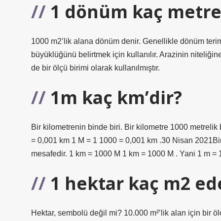
1 dönüm kaç metre
1000 m2’lik alana dönüm denir. Genellikle dönüm terimi,
büyüklüğünü belirtmek için kullanılır. Arazinin niteliğ
de bir ölçü birimi olarak kullanılmıştır.
1m kaç km’dir?
Bir kilometrenin binde biri. Bir kilometre 1000 metreli
= 0,001 km 1 M = 1 1000 = 0,001 km .30 Nisan 2021Bir k
mesafedir. 1 km = 1000 M 1 km = 1000 M . Yani 1 m = 
1 hektar kaç m2 ed
Hektar, sembolü değil mi? 10.000 m²’lik alan için bir ölç