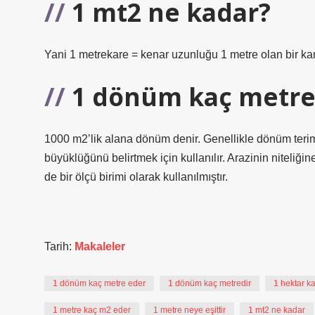
1 mt2 ne kadar?
Yani 1 metrekare = kenar uzunluğu 1 metre olan bir kare
1 dönüm kaç metre
1000 m2’lik alana dönüm denir. Genellikle dönüm terimi,
büyüklüğünü belirtmek için kullanılır. Arazinin niteliğ
de bir ölçü birimi olarak kullanılmıştır.
Tarih:
Makaleler
1 dönüm kaç metre eder
1 dönüm kaç metredir
1 hektar k
1 metre kaç m2 eder
1 metre neye eşittir
1 mt2 ne kadar