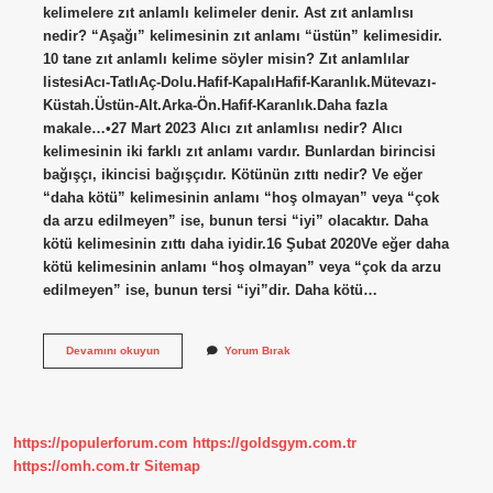
kelimelere zıt anlamlı kelimeler denir. Ast zıt anlamlısı
nedir? “Aşağı” kelimesinin zıt anlamı “üstün” kelimesidir.
10 tane zıt anlamlı kelime söyler misin? Zıt anlamlılar
listesiAcı-TatlıAç-Dolu.Hafif-KapalıHafif-Karanlık.Mütevazı-
Küstah.Üstün-Alt.Arka-Ön.Hafif-Karanlık.Daha fazla
makale…•27 Mart 2023 Alıcı zıt anlamlısı nedir? Alıcı
kelimesinin iki farklı zıt anlamı vardır. Bunlardan birincisi
bağışçı, ikincisi bağışçıdır. Kötünün zıttı nedir? Ve eğer
“daha kötü” kelimesinin anlamı “hoş olmayan” veya “çok
da arzu edilmeyen” ise, bunun tersi “iyi” olacaktır. Daha
kötü kelimesinin zıttı daha iyidir.16 Şubat 2020Ve eğer daha
kötü kelimesinin anlamı “hoş olmayan” veya “çok da arzu
edilmeyen” ise, bunun tersi “iyi”dir. Daha kötü…
Aza
Devamını okuyun
Yorum Bırak
Zıt
Anlamlısı
Nedir
https://populerforum.com
https://goldsgym.com.tr
https://omh.com.tr
Sitemap