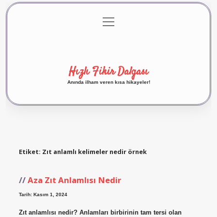
menüyü
Anasayfa
Gizlilik Politikası
Yasal Uyarı
aç
Hakkımızda
Hızlı Fikir Dalgası
Anında ilham veren kısa hikayeler!
Etiket:
Zıt anlamlı kelimeler nedir örnek
Aza Zıt Anlamlısı Nedir
Tarih: Kasım 1, 2024
Zıt anlamlısı nedir? Anlamları birbirinin tam tersi olan