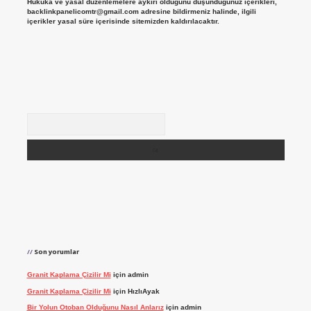
Hukuka ve yasal düzenlemelere aykırı olduğunu düşündüğünüz içerikleri,
backlinkpanelicomtr@gmail.com
adresine bildirmeniz halinde, ilgili
içerikler yasal süre içerisinde sitemizden kaldırılacaktır.
Arama
Son yorumlar
Granit Kaplama Çizilir Mi
için
admin
Granit Kaplama Çizilir Mi
için
HızlıAyak
Bir Yolun Otoban Olduğunu Nasıl Anlarız
için
admin