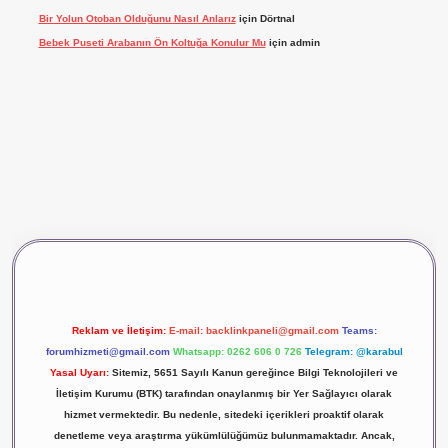
Bir Yolun Otoban Olduğunu Nasıl Anlarız
için
Dörtnal
Bebek Puseti Arabanın Ön Koltuğa Konulur Mu
için
admin
vdcasino giriş
betexper
Reklam ve İletişim:
E-mail:
backlinkpaneli@gmail.com
Teams:
forumhizmeti@gmail.com
Whatsapp: 0262 606 0 726
Telegram: @karabul
Yasal Uyarı:
Sitemiz, 5651 Sayılı Kanun gereğince Bilgi Teknolojileri ve
İletişim Kurumu (BTK) tarafından onaylanmış bir Yer Sağlayıcı olarak
hizmet vermektedir. Bu nedenle, sitedeki içerikleri proaktif olarak
denetleme veya araştırma yükümlülüğümüz bulunmamaktadır. Ancak,