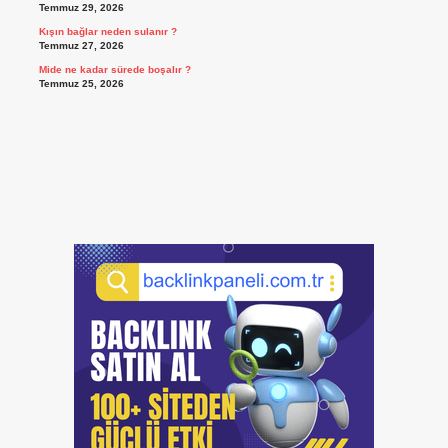
Temmuz 29, 2026
Kışın bağlar neden sulanır ?
Temmuz 27, 2026
Mide ne kadar sürede boşalır ?
Temmuz 25, 2026