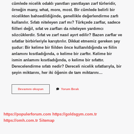
cümlede nicelik odaklı yanıtları yanıtlayan zarf türleridir,
örneğin many, what, more, most. Bir cümlede belirli bir
nicelikten bahsedildiğinde, genellikle değerlendirme zarfı
kullanılır. Sıfatı niteleyen zarf mı? Türkçede zarflar, sadece
fiilleri değil, sıfat ve zarfları da niteleyen yardımcı
sözcüklerdir. Sıfat ve zarf nasıl ayırt edilir? Bazen zarflar ve
sıfatlar birbirleriyle karıştırılır. Dikkat etmemiz gereken şey
şudur: Bir kelime bir fiilden önce kullanıldığında ve fiilin
anlamını kısıtladığında, o kelime bir zarftır. Kelime bir
ismin anlamını kısıtladığında, o kelime bir sıfattır.
Derecelendirme sıfatı nedir? Dereceli nicelik sıfatlarıyla, bir
şeyin miktarını, her iki öğenin de tam miktarını…
Sıfatı
Devamını okuyun
Yorum Bırak
Derecelendiren
Zarf
Mıdır
https://populerforum.com
https://goldsgym.com.tr
https://omh.com.tr
Sitemap