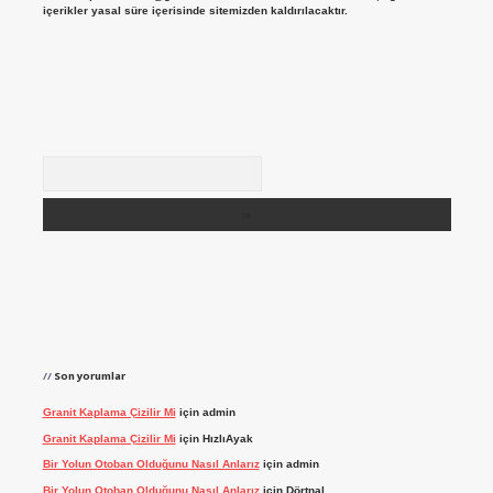
içerikler yasal süre içerisinde sitemizden kaldırılacaktır.
Arama
Son yorumlar
Granit Kaplama Çizilir Mi
için
admin
Granit Kaplama Çizilir Mi
için
HızlıAyak
Bir Yolun Otoban Olduğunu Nasıl Anlarız
için
admin
Bir Yolun Otoban Olduğunu Nasıl Anlarız
için
Dörtnal