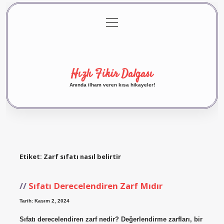
menüyü
Anasayfa
Gizlilik Politikası
Yasal Uyarı
aç
Hakkımızda
Hızlı Fikir Dalgası
Anında ilham veren kısa hikayeler!
Etiket:
Zarf sıfatı nasıl belirtir
Sıfatı Derecelendiren Zarf Mıdır
Tarih: Kasım 2, 2024
Sıfatı derecelendiren zarf nedir? Değerlendirme zarfları, bir