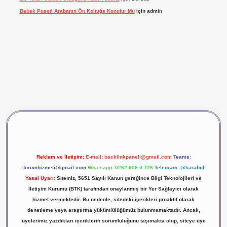
Bebek Puseti Arabanın Ön Koltuğa Konulur Mu
için
admin
vdcasino giriş
betexper
Reklam ve İletişim:
E-mail:
backlinkpaneli@gmail.com
Teams:
forumhizmeti@gmail.com
Whatsapp: 0262 606 0 726
Telegram: @karabul
Yasal Uyarı:
Sitemiz, 5651 Sayılı Kanun gereğince Bilgi Teknolojileri ve
İletişim Kurumu (BTK) tarafından onaylanmış bir Yer Sağlayıcı olarak
hizmet vermektedir. Bu nedenle, sitedeki içerikleri proaktif olarak
denetleme veya araştırma yükümlülüğümüz bulunmamaktadır. Ancak,
üyelerimiz yazdıkları içeriklerin sorumluluğunu taşımakta olup, siteye üye