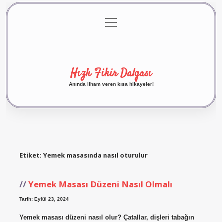
menüyü
Anasayfa
Gizlilik Politikası
Yasal Uyarı
aç
Hakkımızda
Hızlı Fikir Dalgası
Anında ilham veren kısa hikayeler!
Etiket:
Yemek masasında nasıl oturulur
Yemek Masası Düzeni Nasıl Olmalı
Tarih: Eylül 23, 2024
Yemek masası düzeni nasıl olur? Çatallar, dişleri tabağın