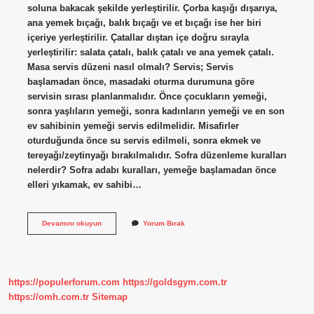
soluna bakacak şekilde yerleştirilir. Çorba kaşığı dışarıya,
ana yemek bıçağı, balık bıçağı ve et bıçağı ise her biri
içeriye yerleştirilir. Çatallar dıştan içe doğru sırayla
yerleştirilir: salata çatalı, balık çatalı ve ana yemek çatalı.
Masa servis düzeni nasıl olmalı? Servis; Servis
başlamadan önce, masadaki oturma durumuna göre
servisin sırası planlanmalıdır. Önce çocukların yemeği,
sonra yaşlıların yemeği, sonra kadınların yemeği ve en son
ev sahibinin yemeği servis edilmelidir. Misafirler
oturduğunda önce su servis edilmeli, sonra ekmek ve
tereyağı/zeytinyağı bırakılmalıdır. Sofra düzenleme kuralları
nelerdir? Sofra adabı kuralları, yemeğe başlamadan önce
elleri yıkamak, ev sahibi…
Yemek
Devamını okuyun
Yorum Bırak
Masası
Düzeni
Nasıl
Olmalı
https://populerforum.com
https://goldsgym.com.tr
https://omh.com.tr
Sitemap