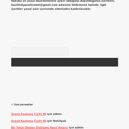
Hukuka ve yasal düzenlemelere aykırı olduğunu düşündüğünüz içerikleri,
backlinkpanelicomtr@gmail.com
adresine bildirmeniz halinde, ilgili
içerikler yasal süre içerisinde sitemizden kaldırılacaktır.
Arama
Son yorumlar
Granit Kaplama Çizilir Mi
için
admin
Granit Kaplama Çizilir Mi
için
HızlıAyak
Bir Yolun Otoban Olduğunu Nasıl Anlarız
için
admin