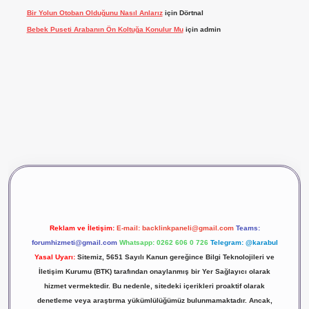
Bir Yolun Otoban Olduğunu Nasıl Anlarız
için
Dörtnal
Bebek Puseti Arabanın Ön Koltuğa Konulur Mu
için
admin
yeni giriş
ilbet giriş
vdcasino giriş
betexper
Reklam ve İletişim:
E-mail:
backlinkpaneli@gmail.com
Teams:
forumhizmeti@gmail.com
Whatsapp: 0262 606 0 726
Telegram: @karabul
Yasal Uyarı:
Sitemiz, 5651 Sayılı Kanun gereğince Bilgi Teknolojileri ve
İletişim Kurumu (BTK) tarafından onaylanmış bir Yer Sağlayıcı olarak
hizmet vermektedir. Bu nedenle, sitedeki içerikleri proaktif olarak
denetleme veya araştırma yükümlülüğümüz bulunmamaktadır. Ancak,