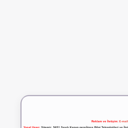
Reklam ve İletişim:
E-mai
Yasal Uyarı:
Sitemiz, 5651 Sayılı Kanun gereğince Bilgi Teknolojileri ve İl