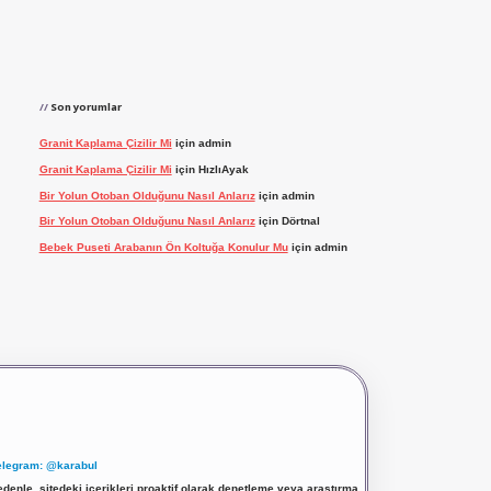
Son yorumlar
Granit Kaplama Çizilir Mi
için
admin
Granit Kaplama Çizilir Mi
için
HızlıAyak
Bir Yolun Otoban Olduğunu Nasıl Anlarız
için
admin
Bir Yolun Otoban Olduğunu Nasıl Anlarız
için
Dörtnal
Bebek Puseti Arabanın Ön Koltuğa Konulur Mu
için
admin
elegram: @karabul
denle, sitedeki içerikleri proaktif olarak denetleme veya araştırma