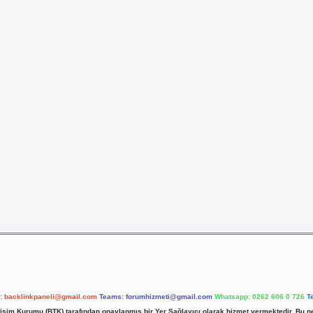
l:
backlinkpaneli@gmail.com
Teams:
forumhizmeti@gmail.com
Whatsapp: 0262 606 0 726
T
etişim Kurumu (BTK) tarafından onaylanmış bir Yer Sağlayıcı olarak hizmet vermektedir. Bu ne