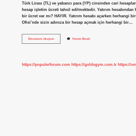
Türk Lirası (TL) ve yabancı para (YP) cinsinden cari hesapla
hesap işletim ücreti tahsil edilmektedir. Yatırım hesabından 
bir ücret var mı? HAYIR. Yatırım hesabı açarken herhangi bir
Ofisi’nde sizin adınıza bir hesap açmak için herhangi bir…
Yapı
Devamını okuyun
Yorum Bırak
Kredi
Borsa
Hesap
Işletim
Ücreti
https://populerforum.com
https://goldsgym.com.tr
https://o
Ne
Kadar