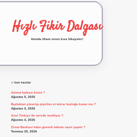
Hızlı Fikir Dalgası
Anında ilham veren kısa hikayeler!
Sidebar
ilbet yeni giriş
ilbet giriş
vdcasino giriş
betexp
Son Yazılar
Azimut halkası kimin ?
Ağustos 5, 2026
Buzluktan çıkarılıp pişirilen et tekrar buzluğa konur mu ?
Ağustos 4, 2026
Ariel Türkiye’de nerede üretiliyor ?
Ağustos 4, 2026
Ziraat Bankası’ndan güvenli ödeme nasıl yapılır ?
Temmuz 29, 2026