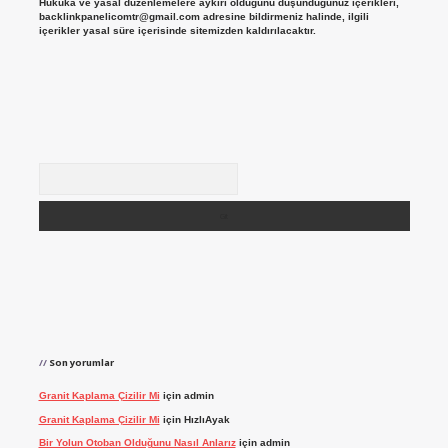
Hukuka ve yasal düzenlemelere aykırı olduğunu düşündüğünüz içerikleri,
backlinkpanelicomtr@gmail.com
adresine bildirmeniz halinde, ilgili
içerikler yasal süre içerisinde sitemizden kaldırılacaktır.
Arama
Son yorumlar
Granit Kaplama Çizilir Mi
için
admin
Granit Kaplama Çizilir Mi
için
HızlıAyak
Bir Yolun Otoban Olduğunu Nasıl Anlarız
için
admin