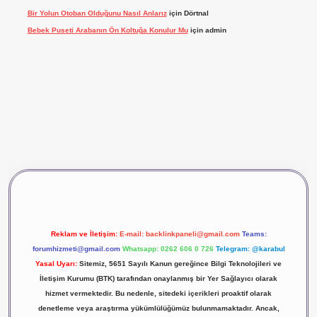
Bir Yolun Otoban Olduğunu Nasıl Anlarız
için
Dörtnal
Bebek Puseti Arabanın Ön Koltuğa Konulur Mu
için
admin
vdcasino giriş
betexper
Reklam ve İletişim:
E-mail:
backlinkpaneli@gmail.com
Teams:
forumhizmeti@gmail.com
Whatsapp: 0262 606 0 726
Telegram: @karabul
Yasal Uyarı:
Sitemiz, 5651 Sayılı Kanun gereğince Bilgi Teknolojileri ve
İletişim Kurumu (BTK) tarafından onaylanmış bir Yer Sağlayıcı olarak
hizmet vermektedir. Bu nedenle, sitedeki içerikleri proaktif olarak
denetleme veya araştırma yükümlülüğümüz bulunmamaktadır. Ancak,