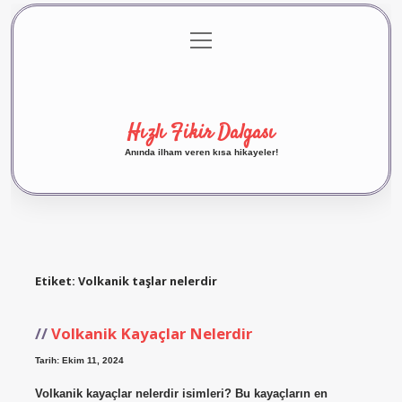
menüyü
Anasayfa
Gizlilik Politikası
Yasal Uyarı
aç
Hakkımızda
Hızlı Fikir Dalgası
Anında ilham veren kısa hikayeler!
Etiket:
Volkanik taşlar nelerdir
Volkanik Kayaçlar Nelerdir
Tarih: Ekim 11, 2024
Volkanik kayaçlar nelerdir isimleri? Bu kayaçların en