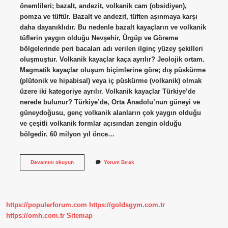
önemlileri; bazalt, andezit, volkanik cam (obsidiyen),
pomza ve tüftür. Bazalt ve andezit, tüften aşınmaya karşı
daha dayanıklıdır. Bu nedenle bazalt kayaçların ve volkanik
tüflerin yaygın olduğu Nevşehir, Ürgüp ve Göreme
bölgelerinde peri bacaları adı verilen ilginç yüzey şekilleri
oluşmuştur. Volkanik kayaçlar kaça ayrılır? Jeolojik ortam.
Magmatik kayaçlar oluşum biçimlerine göre; dış püskürme
(plütonik ve hipabisal) veya iç püskürme (volkanik) olmak
üzere iki kategoriye ayrılır. Volkanik kayaçlar Türkiye’de
nerede bulunur? Türkiye’de, Orta Anadolu’nun güneyi ve
güneydoğusu, genç volkanik alanların çok yaygın olduğu
ve çeşitli volkanik formlar açısından zengin olduğu
bölgedir. 60 milyon yıl önce…
Volkanik
Devamını okuyun
Yorum Bırak
Kayaçlar
Nelerdir
https://populerforum.com
https://goldsgym.com.tr
https://omh.com.tr
Sitemap